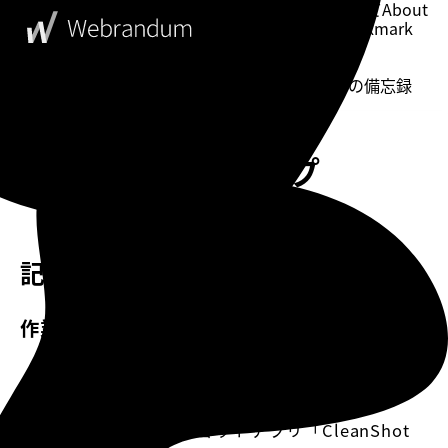
このブログについて
About
ブックマーク
Bookmark
表示設定
Setting
WebDesigner's Memorandum
ウェブデザイナーの備忘録
サイトマップ
記事一覧
作業効率化
【2026年版】Karabiner-Elementsで実現する右
commandキー活用のススメ
高機能なスクリーンショットアプリ「CleanShot