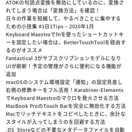
ATOKの句読点変換を無効にしているのに、変換さ
れてしまう場合は「変換方法」を確認！
日々の作業を短縮して、やるべきことに集中する
ための小技集 #1日1Tips – 2020年1月
Keyboard Maestroでfnを使ったショートカットキ
ーを設定したい場合は、BetterTouchToolを経由す
るのがオススメ
Fantastical 3がサブスクリプションモデルになり
UIが刷新！予定の管理がさらに便利になる機能が
追加
macOSのシステム環境設定「通知」の設定見直し
右側の修飾キーをフル活用！Karabiner-Elements
でKeyboard Maestroのマクロを発火させる方法
MacBook ProのTouch Barを完全に無効化する方法
Macでリッチテキストをコピペしたときに、余計な
スタイルが入ってしまうのを回避する方法
.DS_Storeなどの不要なメタデータファイルを自動