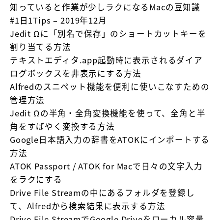
知っていると作業が少しラクになるMacの豆知識
#1日1Tips – 2019年12月
Jedit Ωに「別名で保存」のショートカットキーを
割り当てる方法
テキストエディタ.app起動時に表示されるダイア
ログボックスを非表示にする方法
Alfredのスニペット機能を便利に使いこなすための
管理方法
Jedit Ωの半角・全角変換機能を使って、全角と半
角をすばやく変換する方法
Google日本語入力の辞書をATOKにインポートする
方法
ATOK Passport / ATOK for Macで日々の文字入力
をラクにする
Drive File Streamの中にあるフォルダを登録し
て、Alfredから検索結果に表示する方法
Drive File StreamでGoogle Driveをローカル容量