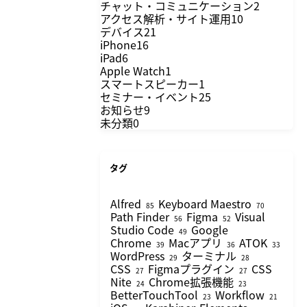
チャット・コミュニケーション
2
アクセス解析・サイト運用
10
デバイス
21
iPhone
16
iPad
6
Apple Watch
1
スマートスピーカー
1
セミナー・イベント
25
お知らせ
9
未分類
0
タグ
Alfred
Keyboard Maestro
85
70
Path Finder
Figma
Visual
56
52
Studio Code
Google
49
Chrome
Macアプリ
ATOK
39
36
33
WordPress
ターミナル
29
28
CSS
Figmaプラグイン
CSS
27
27
Nite
Chrome拡張機能
24
23
BetterTouchTool
Workflow
23
21