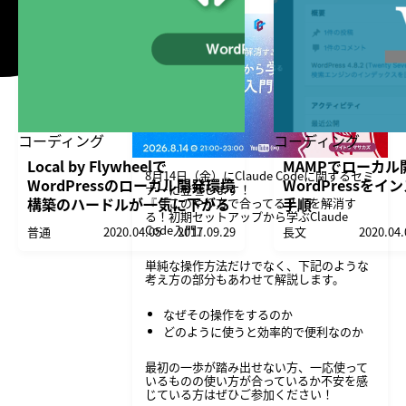
コーディング
コーディング
Local by Flywheelで
MAMPでローカル
8月14日（金）にClaude Codeに関するセミ
WordPressのローカル開発環境
WordPressを
ナーに登壇します！
構築のハードルが一気に下がる
手順
『「このやり方で合ってる？」を解消す
る！初期セットアップから学ぶClaude
Code入門』
普通
2020.04.05
2017.09.29
長文
2020.04.
単純な操作方法だけでなく、下記のような
考え方の部分もあわせて解説します。
なぜその操作をするのか
どのように使うと効率的で便利なのか
最初の一歩が踏み出せない方、一応使って
いるものの使い方が合っているか不安を感
じている方はぜひご参加ください！