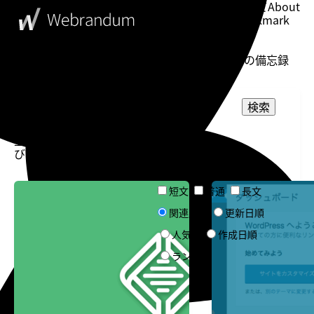
このブログについて
About
ブックマーク
Bookmark
表示設定
Setting
WebDesigner's Memorandum
ウェブデザイナーの備忘録
投稿一
検索
覧
表示
並
件
選択してください
カテゴリー
び：
数：
選択してください
タグ
Local by Flywheel
MAMP
短文
普通
長文
文章量
WordPress
WordPress
開発環境構築
関連度順
開発環境構築
更新日順
ソート
人気順
作成日順
ランダム
告知