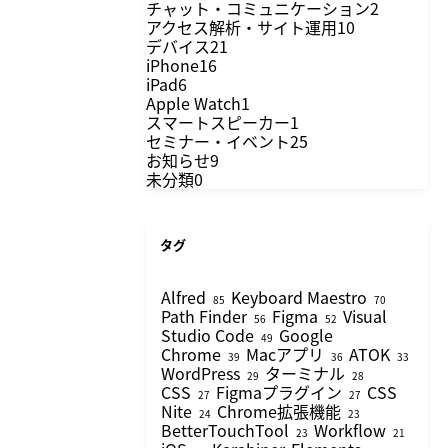
チャット・コミュニケーション
2
アクセス解析・サイト運用
10
デバイス
21
iPhone
16
iPad
6
Apple Watch
1
スマートスピーカー
1
セミナー・イベント
25
お知らせ
9
未分類
0
タグ
Alfred
Keyboard Maestro
85
70
Path Finder
Figma
Visual
56
52
Studio Code
Google
49
Chrome
Macアプリ
ATOK
39
36
33
WordPress
ターミナル
29
28
CSS
Figmaプラグイン
CSS
27
27
Nite
Chrome拡張機能
24
23
BetterTouchTool
Workflow
23
21