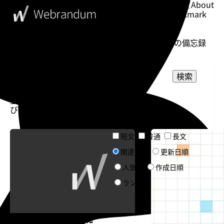
このブログについて
About
ブックマーク
Bookmark
表示設定
Setting
WebDesigner's Memorandum
ウェブデザイナーの備忘録
投稿一
検索
覧
表示
並
件
選択してください
カテゴリー
び：
数：
選択してください
タグ
Twitter
カレンダー
短文
普通
長文
文章量
タスク管理
タスク管理
関連度順
更新日順
ソート
人気順
作成日順
ランダム
作業効率化
告知