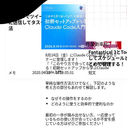
Twitterでツイートを自分のDM
に送信してタスク管理を行う方
法
作業効率化
Fantastical 3と
8月14日（金）にClaude Codeに関するセミ
してスケジュール
ナーに登壇します！
とめて管理する！
『「このやり方で合ってる？」を解消す
る！初期セットアップから学ぶClaude
Code入門』
メモ
2020.04.12
2019.05.01
短文
単純な操作方法だけでなく、下記のような
考え方の部分もあわせて解説します。
なぜその操作をするのか
どのように使うと効率的で便利なのか
最初の一歩が踏み出せない方、一応使って
いるものの使い方が合っているか不安を感
じている方はぜひご参加ください！