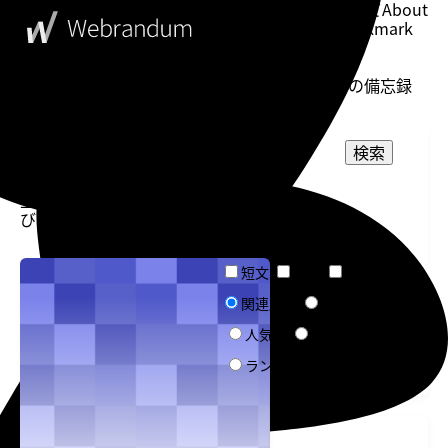
このブログについて
About
ブックマーク
Bookmark
表示設定
Setting
WebDesigner's Memorandum
ウェブデザイナーの備忘録
投稿一
検索
覧
表示
並
件
選択してください
カテゴリー
び：
数：
選択してください
タグ
Teams
短文
普通
長文
文章量
エラー
関連度順
更新日順
ソート
人気順
作成日順
ランダム
告知