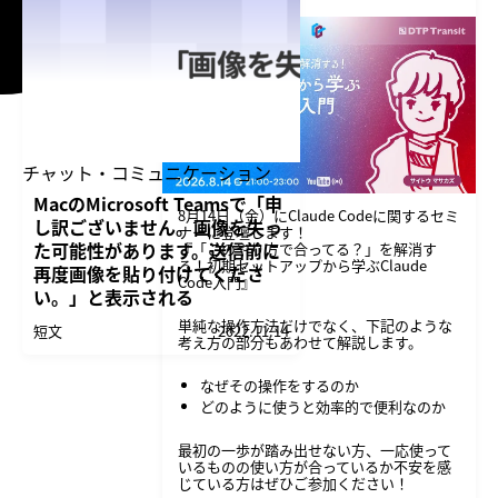
チャット・コミュニケーション
MacのMicrosoft Teamsで「申
8月14日（金）にClaude Codeに関するセミ
し訳ございません。画像を失っ
ナーに登壇します！
た可能性があります。送信前に
『「このやり方で合ってる？」を解消す
る！初期セットアップから学ぶClaude
再度画像を貼り付けてくださ
Code入門』
い。」と表示される
単純な操作方法だけでなく、下記のような
短文
2022.11.14
考え方の部分もあわせて解説します。
なぜその操作をするのか
どのように使うと効率的で便利なのか
最初の一歩が踏み出せない方、一応使って
いるものの使い方が合っているか不安を感
じている方はぜひご参加ください！