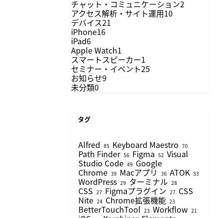
チャット・コミュニケーション
2
アクセス解析・サイト運用
10
デバイス
21
iPhone
16
iPad
6
Apple Watch
1
スマートスピーカー
1
セミナー・イベント
25
お知らせ
9
未分類
0
タグ
Alfred
Keyboard Maestro
85
70
Path Finder
Figma
Visual
56
52
Studio Code
Google
49
Chrome
Macアプリ
ATOK
39
36
33
WordPress
ターミナル
29
28
CSS
Figmaプラグイン
CSS
27
27
Nite
Chrome拡張機能
24
23
BetterTouchTool
Workflow
23
21