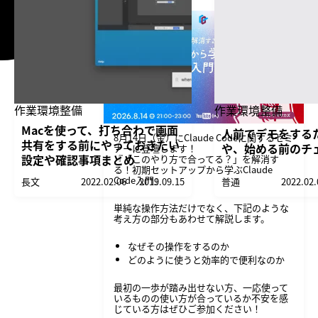
作業環境整備
作業環境整備
Macを使って、打ち合わで画面
人前でデモをする
8月14日（金）にClaude Codeに関するセミ
共有をする前にやっておきたい
や、始める前のチ
ナーに登壇します！
設定や確認事項まとめ
『「このやり方で合ってる？」を解消す
る！初期セットアップから学ぶClaude
Code入門』
長文
2022.02.06
2019.09.15
普通
2022.02.
単純な操作方法だけでなく、下記のような
考え方の部分もあわせて解説します。
なぜその操作をするのか
どのように使うと効率的で便利なのか
最初の一歩が踏み出せない方、一応使って
いるものの使い方が合っているか不安を感
じている方はぜひご参加ください！