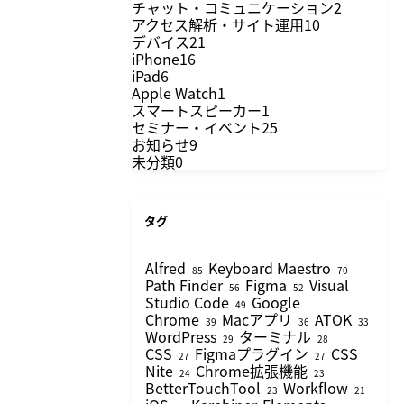
チャット・コミュニケーション
2
アクセス解析・サイト運用
10
デバイス
21
iPhone
16
iPad
6
Apple Watch
1
スマートスピーカー
1
セミナー・イベント
25
お知らせ
9
未分類
0
タグ
Alfred
Keyboard Maestro
85
70
Path Finder
Figma
Visual
56
52
Studio Code
Google
49
Chrome
Macアプリ
ATOK
39
36
33
WordPress
ターミナル
29
28
CSS
Figmaプラグイン
CSS
27
27
Nite
Chrome拡張機能
24
23
BetterTouchTool
Workflow
23
21