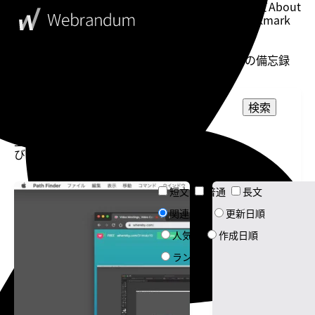
このブログについて
About
ブックマーク
Bookmark
表示設定
Setting
WebDesigner's Memorandum
ウェブデザイナーの備忘録
投稿一
検索
覧
表示
並
件
選択してください
カテゴリー
び：
数：
選択してください
タグ
チェックリスト
BetterTouchTool
短文
普通
長文
文章量
Mousepose
関連度順
チェックリスト
更新日順
ソート
人気順
作成日順
ランダム
告知