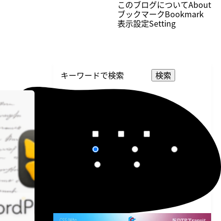
このブログについて
About
ブックマーク
Bookmark
表示設定
Setting
検索
選択してください
カテゴリー
選択してください
タグ
短文
普通
長文
文章量
関連度順
更新日順
人気順
ソート
作成日順
ランダム
告知