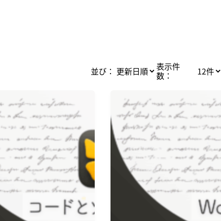
表示件
並び：
数：
Ulysses
WordPress