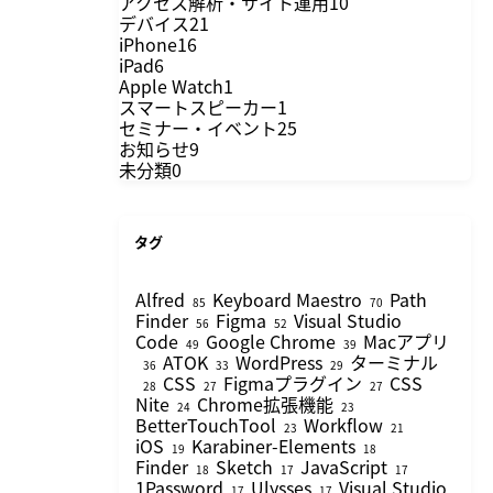
アクセス解析・サイト運用
10
デバイス
21
iPhone
16
iPad
6
Apple Watch
1
スマートスピーカー
1
セミナー・イベント
25
お知らせ
9
未分類
0
タグ
Alfred
Keyboard Maestro
Path
85
70
Finder
Figma
Visual Studio
56
52
Code
Google Chrome
Macアプリ
49
39
ATOK
WordPress
ターミナル
36
33
29
CSS
Figmaプラグイン
CSS
28
27
27
Nite
Chrome拡張機能
24
23
BetterTouchTool
Workflow
23
21
iOS
Karabiner-Elements
19
18
Finder
Sketch
JavaScript
18
17
17
1Password
Ulysses
Visual Studio
17
17