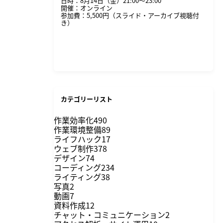
日時：8月14日（金）21:00〜23:00
開催：オンライン
参加費：5,500円（スライド・アーカイブ視聴付
き）
詳細・申し込みはこちら
カテゴリーリスト
作業効率化
490
作業環境整備
89
ライフハック
17
ウェブ制作
378
デザイン
74
コーディング
234
ライティング
38
写真
2
動画
7
資料作成
12
チャット・コミュニケーション
2