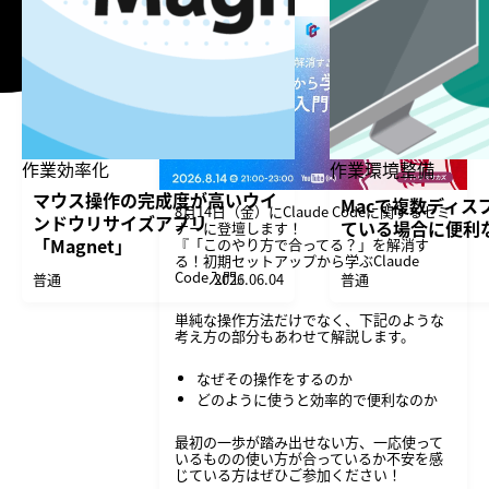
作業効率化
作業環境整備
マウス操作の完成度が高いウイ
Macで複数ディス
8月14日（金）にClaude Codeに関するセミ
ンドウリサイズアプリ
ている場合に便利
ナーに登壇します！
「Magnet」
『「このやり方で合ってる？」を解消す
る！初期セットアップから学ぶClaude
Code入門』
普通
2026.06.04
普通
単純な操作方法だけでなく、下記のような
考え方の部分もあわせて解説します。
なぜその操作をするのか
どのように使うと効率的で便利なのか
最初の一歩が踏み出せない方、一応使って
いるものの使い方が合っているか不安を感
じている方はぜひご参加ください！