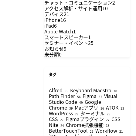
チャット・コミュニケーション
2
アクセス解析・サイト運用
10
デバイス
21
iPhone
16
iPad
6
Apple Watch
1
スマートスピーカー
1
セミナー・イベント
25
お知らせ
9
未分類
0
タグ
Alfred
Keyboard Maestro
85
70
Path Finder
Figma
Visual
56
52
Studio Code
Google
49
Chrome
Macアプリ
ATOK
39
36
33
WordPress
ターミナル
29
28
CSS
Figmaプラグイン
CSS
27
27
Nite
Chrome拡張機能
24
23
BetterTouchTool
Workflow
23
21