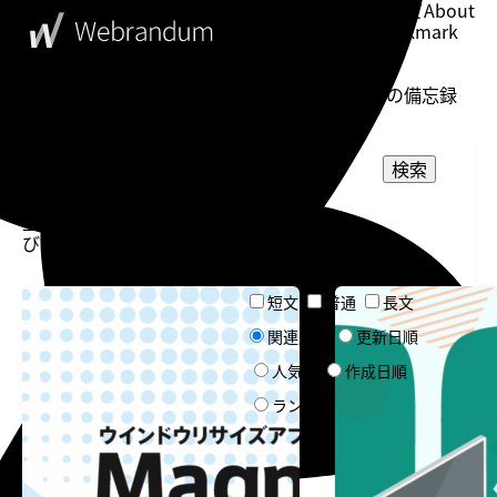
このブログについて
About
ブックマーク
Bookmark
表示設定
Setting
WebDesigner's Memorandum
ウェブデザイナーの備忘録
投稿一
検索
覧
表示
並
件
選択してください
カテゴリー
び：
数：
選択してください
タグ
ウインドウリサイズ
Magnet
短文
普通
長文
文章量
Magnet
Raycast
関連度順
Alfred
更新日順
ソート
BetterTouchTool
人気順
作成日順
Keyboard Maestro
ランダム
告知