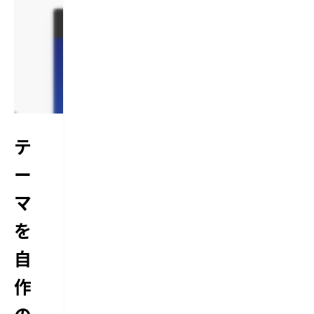
テ
ー
マ
を
自
作