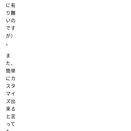
に有
り難
いの
です
が）
。
ま
た、
簡単
にカ
スタ
マイ
ズ出
来る
と言
って