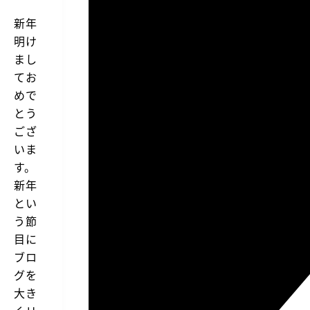
新年
明け
まし
てお
めで
とう
ござ
いま
す。
新年
とい
う節
目に
ブロ
グを
大き