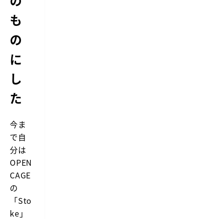
の
も
の
に
し
た
今ま
で自
分は
OPEN
CAGE
の
「
Sto
ke
」