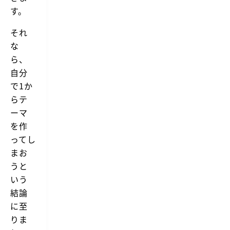
す。
それ
な
ら、
自分
で1か
らテ
ーマ
を作
ってし
まお
うと
いう
結論
に至
りま