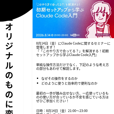
完
全
オ
リ
ジ
8月14日（金）にClaude Codeに関するセミナーに
登壇します！
『「このやり方で合ってる？」を解消する！初期
ナ
セットアップから学ぶClaude Code入門』
ル
単純な操作方法だけでなく、下記のような考え方
の部分もあわせて解説します。
の
なぜその操作をするのか
も
どのように使うと効率的で便利なのか
の
最初の一歩が踏み出せない方、一応使っているも
のの使い方が合っているか不安を感じている方は
に
ぜひご参加ください！
変
日時：8月14日（金）21:00〜23:00