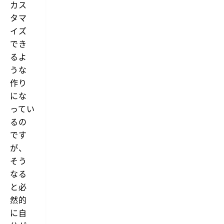
カス
タマ
イズ
でき
るよ
うな
作り
にな
ってい
るの
です
が、
そう
なる
と必
然的
に自