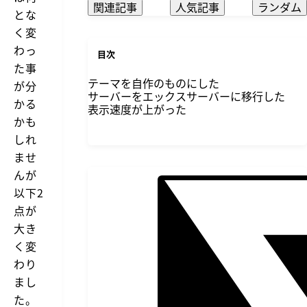
関連記事
人気記事
ランダム
とな
く変
わっ
目次
た事
テーマを自作のものにした
が分
サーバーをエックスサーバーに移行した
かる
表示速度が上がった
かも
しれ
ませ
んが
以下2
点が
大き
く変
わり
まし
た。