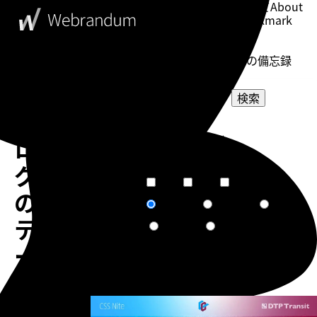
このブログについて
About
ブックマーク
Bookmark
表示設定
Setting
WebDesigner's Memorandum
ウェブデザイナーの備忘録
検索
ブ
選択してください
ロ
カテゴリー
選択してください
タグ
グ
短文
普通
長文
文章量
の
関連度順
更新日順
人気順
ソート
テ
作成日順
ランダム
ー
マ
告知
を