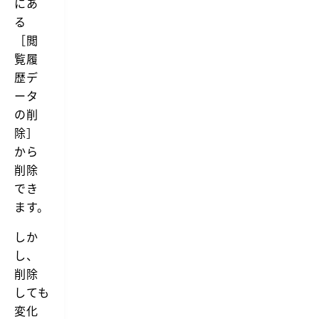
にあ
る
［閲
覧履
歴デ
ータ
の削
除］
から
削除
でき
ます。
しか
し、
削除
しても
変化