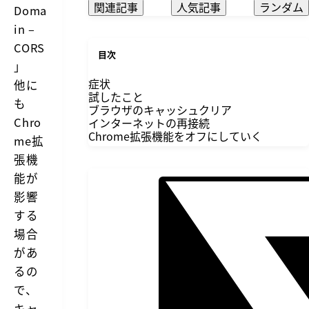
関連記事
人気記事
ランダム
Doma
in –
CORS
目次
」
症状
他に
試したこと
も
ブラウザのキャッシュクリア
Chro
インターネットの再接続
Chrome拡張機能をオフにしていく
me拡
張機
能が
影響
する
場合
があ
るの
で、
キャ