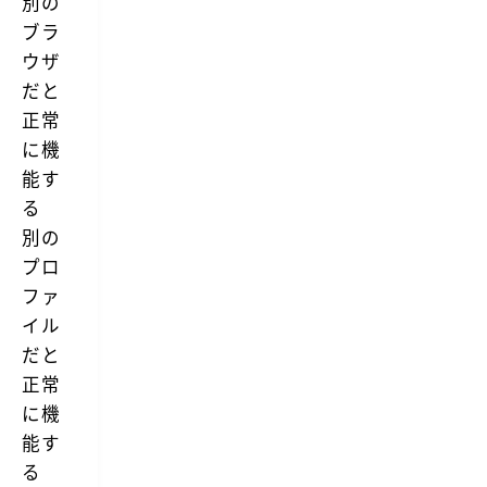
別の
機
f
能
ブラ
r
に
e
ウザ
つ
d
い
上
だと
て
で
は
正常
完
過
結
に機
去
す
に
能す
る
詳
な...
る
し
い
別の
記
プロ
事
を
ファ
書
い
イル
て
だと
い
ま
正常
す
に機
の
で、
能す
そ
ち
る
ら