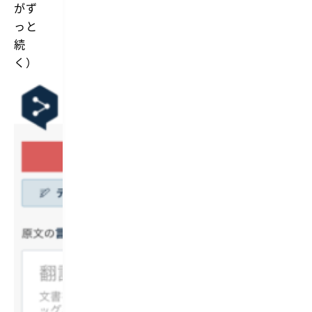
は
がず
る
A
W
っと
l
o
f
続
r
r
k
く）
e
f
d
l
の
o
C
w
u
が
s
あ
t
っ
o
た
m
ら
S
し
e
い
a
の
r
で
c
す
h
が、
機
A
能
P
で
I
D
の
e
制
e
限
p