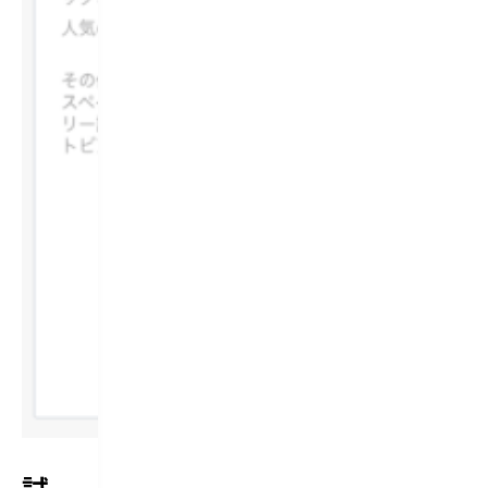
に
L
よ
も
っ
設
て
定
使
し
え
て
な
お
く
き
な
ま
っ
す。
て
C
し
u
ま
s
い
t
ま
o
し
m
た。
S
翻
e
訳
a
ペ
r
ー
c
ジ
h
を
機
開
能
い
で
た
D
と