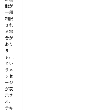
で
は
能が
完
D
結
一部
e
で
e
制限
き
p
る
され
L
（ウ
翻
る場
ェ
訳
ブ
合が
の
ペ
サ
あり
ー
イ
ジ
ま
ト
を
を
す。」
開
開
い
とい
い
て
て
コ
うメ
つ
ピ
ッセ
ぎ
ー
つ
す
ージ
ぎ
る
翻
が表
手
訳
間
示さ
で
が
き
れ、
省
る
け
テキ
よ
る）