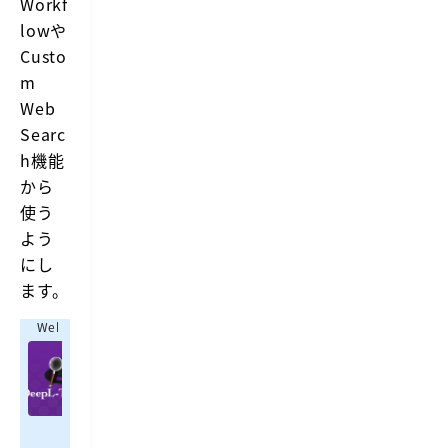
Workf
lowや
Custo
m
Web
Searc
h機能
から
使う
よう
にし
ます。
Webrandum
D
e
https://webrandum.net/alfred-workflow-deepl
e
英
p
語
L
翻
翻