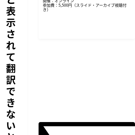
開催：オンライン
参加費：5,500円（スライド・アーカイブ視聴付
表
き）
示
詳細・申し込みはこちら
さ
れ
て
翻
訳
で
き
な
い