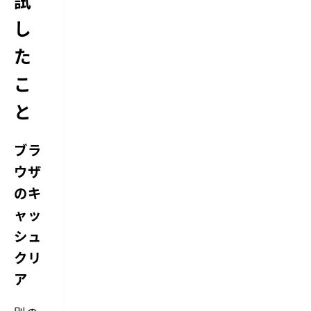
試
e
こ
e
し
ろ
p
で、
L
文
た
の
章
設
を
こ
定
コ
A
ピ
l
と
ー
f
し
r
た
e
ら
ブラ
d
す
の
ぐ
ウザ
C
に
u
閉
のキ
s
じ
t
ャッ
て
o
し
m
シュ
ま
S
い
クリ
e
ま
a
す
ア
r
し、
c
A
h
l