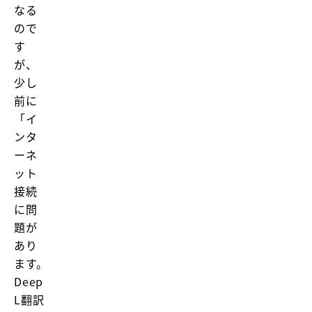
r
w
なる
機
に
k
を
能
ので
D
紹
f
を
e
介
す
l
使
e
し
o
っ
が、
ま
p
て
w
し
L
少し
い
「D
た。
翻
ま
e
前に
A
し
訳
e
l
「イ
た
を
p
f
が、
追
ンタ
r
L
D
加
e
-
ーネ
e
す
d
T
e
ット
上
る
r
p
で
方
L
接続
a
翻
法
翻
n
に問
訳
訳
s
が
の
題が
l
完
A
a
了
あり
l
す
t
f
ます。
る
e」
r
の
Deep
e
で
d
L翻訳
非
W
常