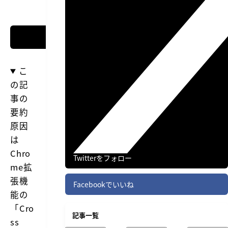
こ
の記
事の
要約
原因
は
Chro
Twitterをフォロー
me拡
張機
Facebookでいいね
能の
「
Cro
記事一覧
ss