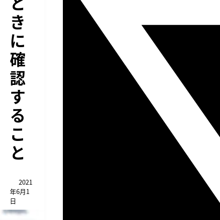
と
き
に
確
認
す
る
こ
と
2021
年6月1
日