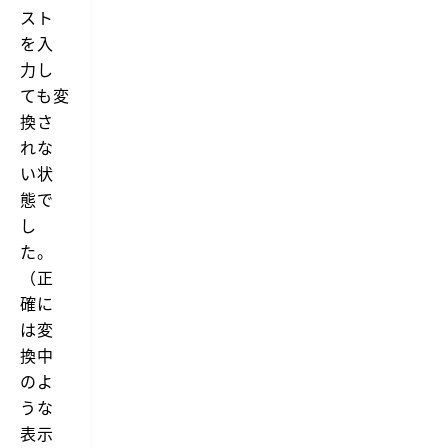
う
スト
ち
に
な
を入
し
み
て
力し
に、
お
G
ても変
い
o
た
換さ
o
方
g
れな
が
l
ラ
い状
e
ク
翻
態で
だ
訳
っ
し
も
た
昔
た。
り
は
し
A
（正
ま
l
確に
す。
f
と
r
は変
い
e
う
換中
d
わ
上
のよ
け
で
で
うな
完
今
結
表示
回
す