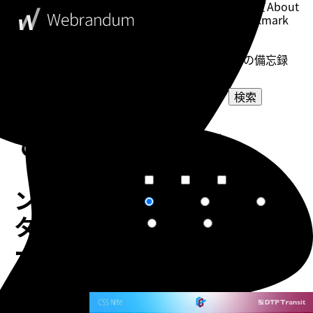
このブログについて
About
ブックマーク
Bookmark
表示設定
Setting
WebDesigner's Memorandum
ウェブデザイナーの備忘録
検索
DeepL
選択してください
で
カテゴリー
選択してください
タグ
「イ
短文
普通
長文
文章量
ン
関連度順
更新日順
人気順
ソート
タ
作成日順
ランダム
ー
ネ
告知
ッ