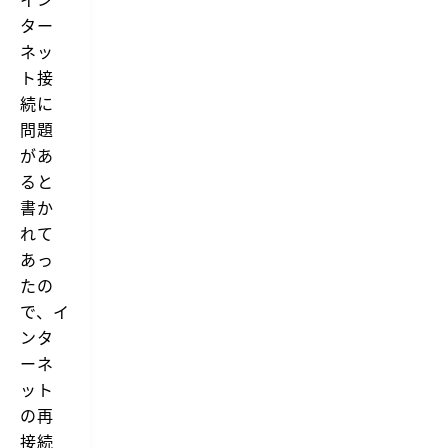
ター
ネッ
ト接
続に
問題
があ
ると
書か
れて
あっ
たの
で、イ
ンタ
ーネ
ット
の再
接続