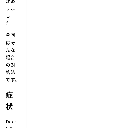
があ
A
た
りま
P
の
I
し
で、
上
最
た。
の
近
制
は
限
今回
そ
が
ち
はそ
あ
ら
り
んな
が
ま
メ
場合
す。
イ
ま
の対
ン
た、
に
処法
翻
な
訳
です。
り
し
そ
た
う
い
症
で
単
す。
語
論
状
が
文
少
や
な
技
い
Deep
術
場
的