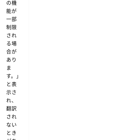
の機
o
に
r
能が
便
k
利
一部
f
で
l
制限
す
o
が、
され
w
長
の
る場
文
「D
や
合が
e
1
e
あり
分
p
間
ま
L
に
-
す。」
6
T
0
r
と表
0
a
示さ
文
n
字
s
れ、
ま
l
で
翻訳
a
の
t
され
翻
e」
訳
ない
を
な
見
とき
ど
つ
の
け