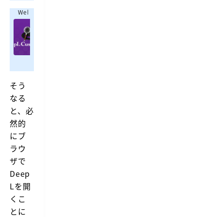
訳
訳
を
Webrandum
を
し
A
A
た
l
い
l
https://webrandum.net/alfred-deeple
f
と
f
前
き
r
r
回
に
e
e
の
A
d
d
記
l
の
事
上
そう
f
C
で
で
r
なる
u
D
完
e
e
s
と、必
d
結
e
t
の
さ
然的
p
o
C
せ
L
u
にブ
m
る
翻
s
W
A
ラウ
訳
t
e
の
l
o
ザで
b
W
f
m
S
o
Deep
r
S
r
e
e
e
Lを開
k
a
a
d
f
くこ
r
r
W
l
c
c
とに
o
o
h
h