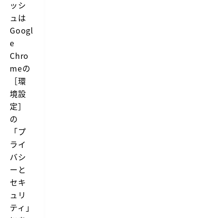
ッシ
ュは
Googl
e
Chro
meの
［環
境設
定］
の
「プ
ライ
バシ
ーと
セキ
ュリ
ティ」