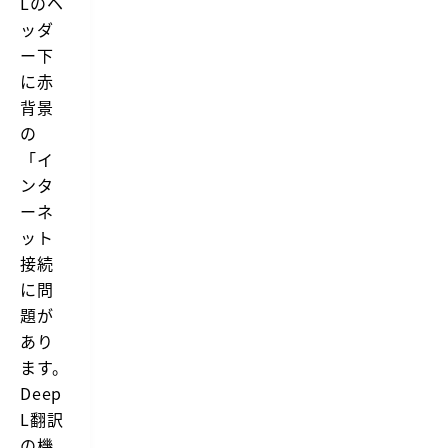
Lのヘ
合
な
は
ッダ
内
A
容
ー下
l
の
f
に赤
文
r
章
背景
e
も
d
の
高
上
い
「イ
で
精
完
ンタ
度
結
で
ーネ
し
翻
て
ット
訳
い
し
接続
い
て
で
く
に問
し
れ
題が
ょ
る
う
A
あり
が、
l
複
ます。
f
数
r
Deep
あ
e
る
L翻訳
d
場
上
の機
合