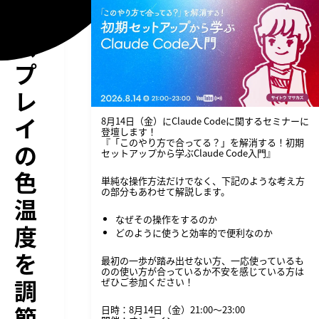
ィ
ス
プ
レ
イ
8月14日（金）にClaude Codeに関するセミナーに
登壇します！
『「このやり方で合ってる？」を解消する！初期
の
セットアップから学ぶClaude Code入門』
色
単純な操作方法だけでなく、下記のような考え方
の部分もあわせて解説します。
温
なぜその操作をするのか
度
どのように使うと効率的で便利なのか
を
最初の一歩が踏み出せない方、一応使っているも
のの使い方が合っているか不安を感じている方は
調
ぜひご参加ください！
節
日時：8月14日（金）21:00〜23:00