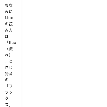
y
ちな
a
みに
t
n
f.lux
i
の読
g
h
み方
t,
は
t
o
「flux
m
a
（流
t
れ）
c
h
」と
y
同じ
o
u
発音
r
の
i
n
「フ
d
ラッ
o
o
ク
r
ス」
l