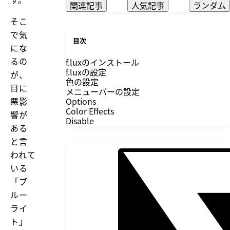
関連記事
人気記事
ランダム
そこ
で気
目次
にな
るの
f.luxのインストール
f.luxの設定
が、
色の設定
目に
メニューバーの設定
悪影
Options
Color Effects
響が
Disable
ある
と言
われて
いる
「ブ
ルー
ライ
ト」