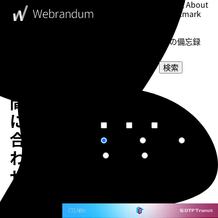
このブログについて
About
ブックマーク
Bookmark
表示設定
Setting
WebDesigner's Memorandum
ウェブデザイナーの備忘録
検索
時
選択してください
間
カテゴリー
選択してください
タグ
に
短文
普通
長文
文章量
合
関連度順
更新日順
人気順
ソート
わ
作成日順
ランダム
せ
て
告知
デ