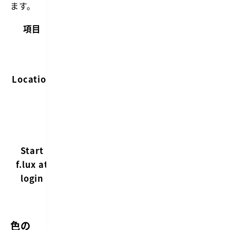
ます。
項目
内容
住んで
いる場
所
Location
（Japan
に設
定）
Mac起動
時に
Start
f.luxを
f.lux at
起動す
login
るかど
うか
色の