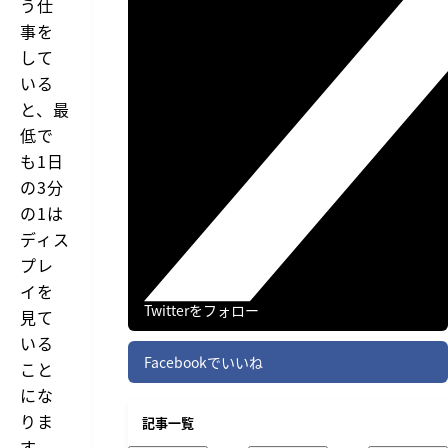
う仕
事を
して
いる
と、最
低で
も1日
の3分
の1は
ディス
プレ
イを
Twitterをフォロー
見て
いる
Facebookでいいね
こと
にな
りま
記事一覧
す。