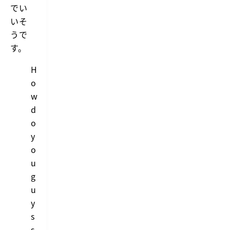
i
でい
g
いそ
h
t
うで
i
す。
n
g.
H
o
w
d
o
y
o
u
g
u
y
s
s