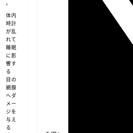
。
体内
時計
が乱
れて
睡眠
に影
響す
る
目の
網膜
へダ
メー
ジを
与え
る