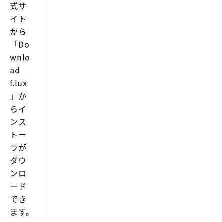
式サ
t
イト
o
w
から
a
「Do
r
m
wnlo
u
p
ad
y
f.lux
o
u
」か
r
らイ
c
o
ンス
m
トー
p
u
ラが
t
ダウ
e
r
ンロ
d
ード
i
s
でき
p
ます。
l
a