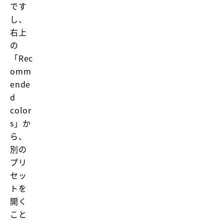
です
し、
右上
の
「Rec
omm
ende
d
color
s」か
ら、
別の
プリ
セッ
トを
開く
こと