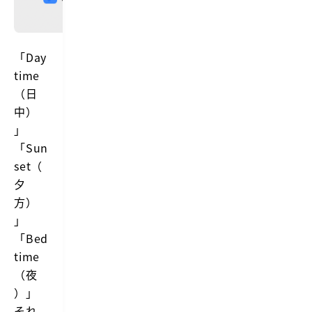
「Day
time
（日
中）
」
「Sun
set（
夕
方）
」
「Bed
time
（夜
）」
それ