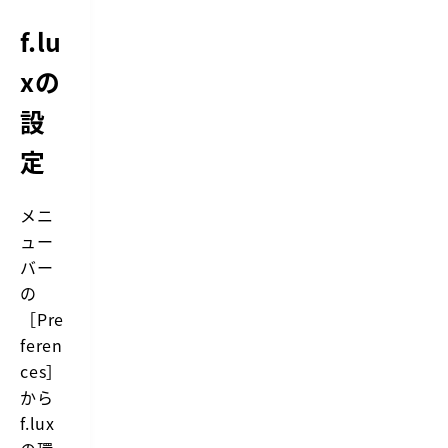
f.lu
xの
設
定
メニ
ュー
バー
の
［Pre
feren
ces］
から
f.lux