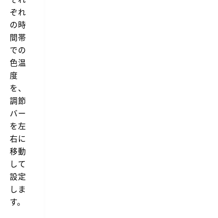
ぞれ
の時
間帯
での
色温
度
を、
調節
バー
を左
右に
移動
して
設定
しま
す。