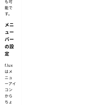
も可
能で
す。
メニ
ュー
バー
の設
定
f.lux
はメ
ニュ
ーアイ
コン
から
ちょ