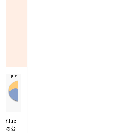
justgetflux
f.
l
https://justgetflux.com
u
S
x
o
f
t
w
f.lux
a
の
公
r
e