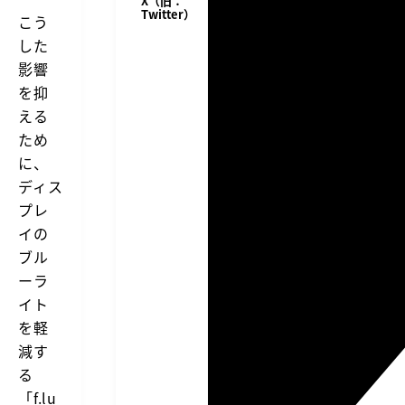
X（旧：
Twitter）
こう
した
影響
を抑
える
ため
に、
ディス
プレ
イの
ブル
ーラ
イト
を軽
減す
る
「f.lu