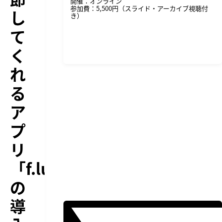
開催：オンライン
参加費：5,500円（スライド・アーカイブ視聴付
し
き）
て
詳細・申し込みはこちら
く
れ
る
ア
プ
リ
「f.lux」
の
導