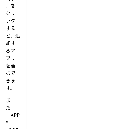
」を
クリ
ック
する
と、追
加す
るア
プリ
を選
択で
きま
す。
ま
た、
「APP
S