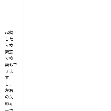
起動
した
ら検
索窓
で検
索もで
きま
す
し、
左右
の
矢
印キ
で
ー