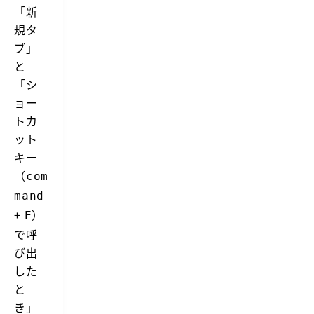
「新
規タ
ブ」
と
「シ
ョー
トカ
ット
キー
（
com
mand
+
）
E
で呼
び出
した
と
き」