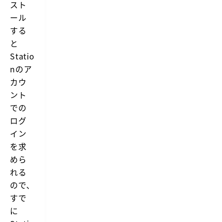
スト
ール
する
と
Statio
nのア
カウ
ント
での
ログ
イン
を求
めら
れる
ので、
すで
に