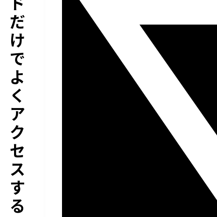
ド
だ
け
で
よ
く
ア
ク
セ
ス
す
る