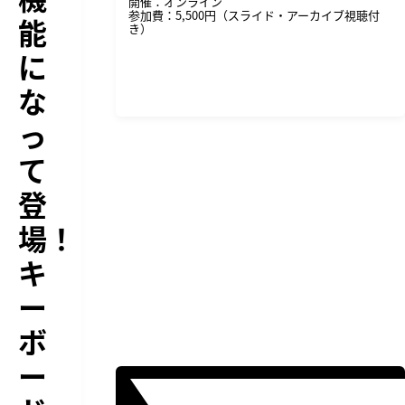
開催：オンライン
参加費：5,500円（スライド・アーカイブ視聴付
能
き）
に
詳細・申し込みはこちら
な
っ
て
登
場！
キ
ー
ボ
ー