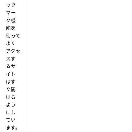
ック
マー
ク機
能を
使って
よく
アクセ
スす
るサ
イト
はす
ぐ開
ける
よう
にし
てい
ます。