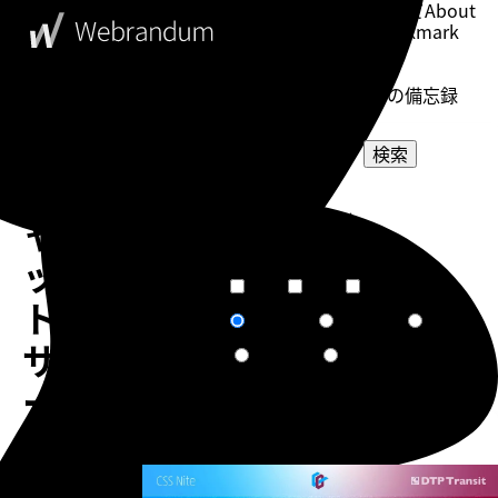
このブログについて
About
ブックマーク
Bookmark
表示設定
Setting
WebDesigner's Memorandum
ウェブデザイナーの備忘録
検索
チ
選択してください
ャ
カテゴリー
選択してください
タグ
ッ
短文
普通
長文
文章量
ト
関連度順
更新日順
人気順
ソート
サ
作成日順
ランダム
ー
ビ
告知
ス