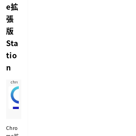
e拡
張
版
Sta
tio
n
chrome.google.com
S
t
https://chrome.google.com/webstore/detail/station/aagaijd
a
S
t
h
i
o
o
r
n
t
Chro
c
me拡
u