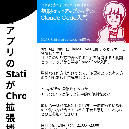
統
合
ア
プ
リ
8月14日（金）にClaude Codeに関するセミナーに
登壇します！
『「このやり方で合ってる？」を解消する！初期
の
セットアップから学ぶClaude Code入門』
Station
単純な操作方法だけでなく、下記のような考え方
の部分もあわせて解説します。
が
なぜその操作をするのか
Chrome
どのように使うと効率的で便利なのか
拡
最初の一歩が踏み出せない方、一応使っているも
のの使い方が合っているか不安を感じている方は
張
ぜひご参加ください！
機
日時：8月14日（金）21:00〜23:00