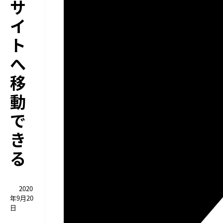
サ
イ
ト
へ
移
動
で
き
る
2020
年9月20
日