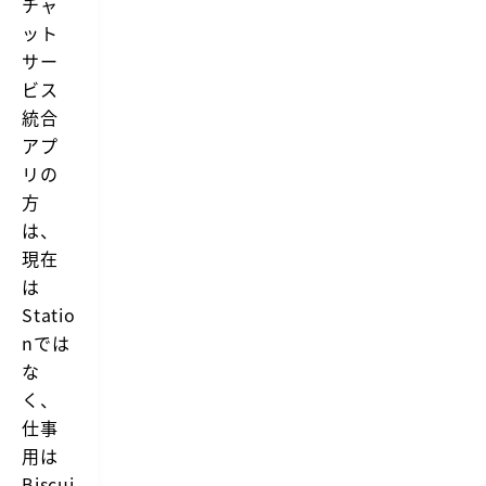
チャ
ット
サー
ビス
統合
アプ
リの
方
は、
現在
は
Statio
nでは
な
く、
仕事
用は
Biscui