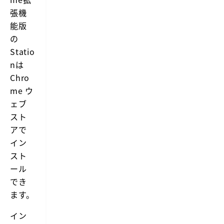
t
張機
y
能版
o
u
の
r
Statio
w
a
nは
y
t
Chro
h
me ウ
r
o
ェブ
u
スト
g
h
アで
a
イン
l
l
スト
y
ール
o
u
でき
r
ます。
w
o
r
イン
k