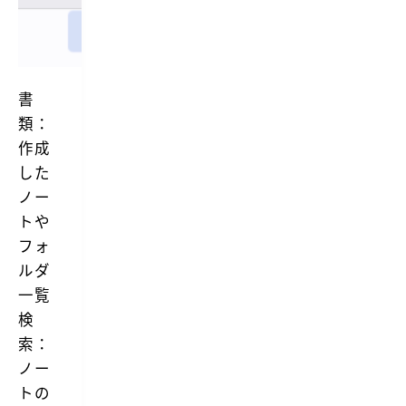
書
類：
作成
した
ノー
トや
フォ
ルダ
一覧
検
索：
ノー
トの