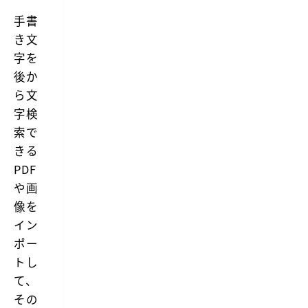
能
を
手書
M
き文
a
c
字を
で
使
後か
用
ら文
し
て、
字検
い
索で
つ
で
きる
も
ど
PDF
こ
や画
で
も
像を
あ
イン
な
た
ポー
の
トし
好
き
て、
な
時
その
間