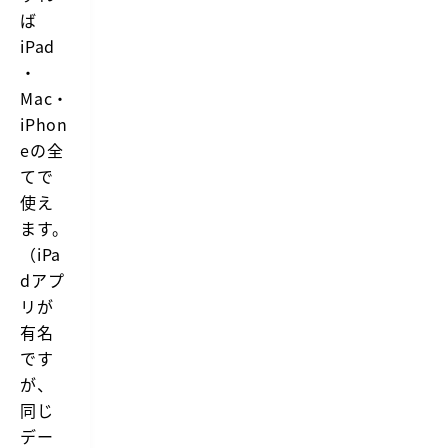
ば
テ
キ
iPad
ス
・
ト
を
Mac・
入
iPhon
力
し
eの全
た
てで
り、
マ
使え
ウ
ス/
ます。
ト
（iPa
ラ
ッ
dアプ
ク
リが
パ
ッ
有名
ド
です
で
書
が、
い
同じ
た
り
デー
描