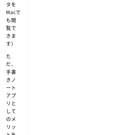
タを
画
し
Macで
た
も閲
り、“S
i
覧で
d
きま
e
c
す）
a
r”機
た
能
を
だ、
使
手書
用
し
きノ
て
A
ート
p
アプ
p
l
リと
e
して
P
e
のメ
n
リッ
c
i
トを