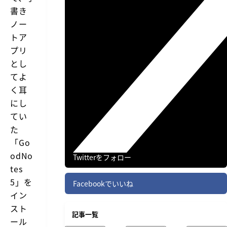
書き
ノー
トア
プリ
とし
てよ
く耳
にし
てい
た
「Go
odNo
Twitterをフォロー
tes
5」を
Facebookでいいね
イン
スト
記事一覧
ール