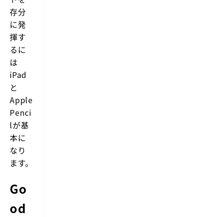
l
存分
で
i
に発
P
揮す
a
d
るに
に
は
書
い
iPad
た
と
り
描
Apple
画
Penci
す
る
lが基
こ
と
本に
の
なり
可
能
ます。
で
す
Go
*
P
D
od
F
と