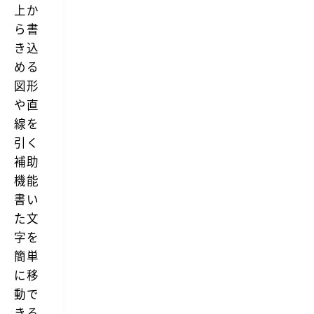
上か
や
場
ら書
所
き込
で
書
める
類
に
図形
作
や直
業
が
線を
で
引く
き
ま
補助
す。
M
機能
a
書い
c
で
た文
書
字を
類
を
簡単
作
に移
成、
読
動で
み
込
きる