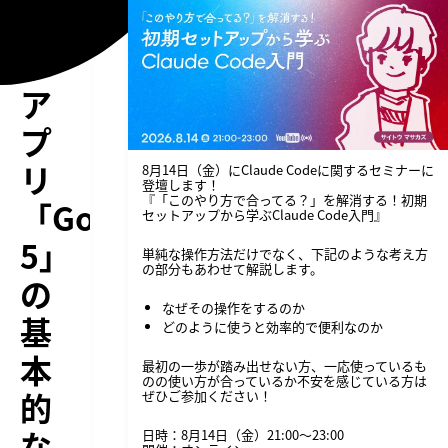
ー
ト
ア
プ
リ
8月14日（金）にClaude Codeに関するセミナーに
登壇します！
『「このやり方で合ってる？」を解消する！初期
「GoodNotes
セットアップから学ぶClaude Code入門』
5」
単純な操作方法だけでなく、下記のような考え方
の部分もあわせて解説します。
の
なぜその操作をするのか
基
どのように使うと効率的で便利なのか
本
最初の一歩が踏み出せない方、一応使っているも
のの使い方が合っているか不安を感じている方は
的
ぜひご参加ください！
な
日時：8月14日（金）21:00〜23:00