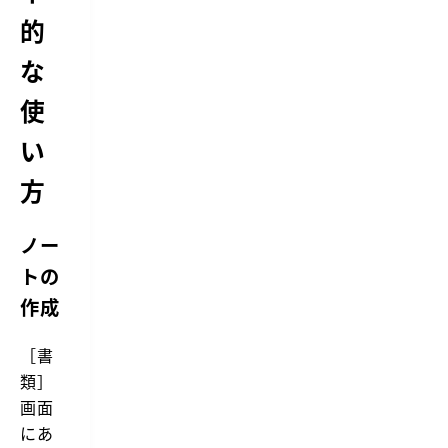
的
な
使
い
方
ノー
トの
作成
［書
類］
画面
にあ