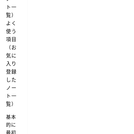
ト一
覧）
よく
使う
項目
（お
気に
入り
登録
した
ノー
ト一
覧）
基本
的に
最初