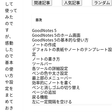
関連記事
人気記事
ランダム
して
使って
みた
目次
ので
す
GoodNotes 5
GoodNotes 5のホーム画面
が、
GoodNotes 5の基本的な使い方
感動
ノートの作成
した
デフォルトの表紙やノートのテンプレート設
定
ので
ノートの書き方
基本
ツールバー
各ツールの詳細設定
の使
ペンの色や太さ設定
い方
最上部のメニューバー
や設
効率的にノートを書く
ペンと消しゴムの切り替え
定を
ページの追加
まと
戻る機能
めて
左に一定間隔を空ける
おき