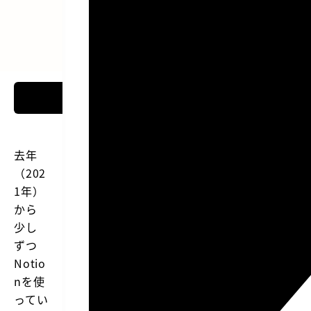
去年
（202
1年）
から
少し
ずつ
Notio
nを使
ってい