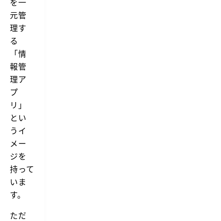
を一
元管
理す
る
「情
報管
理ア
プ
リ」
とい
うイ
メー
ジを
持って
いま
す。
ただ