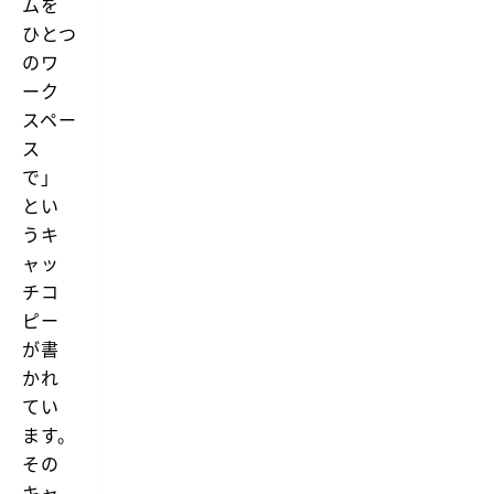
ムを
や
ー
ひとつ
テ
ム
ー
のワ
を
ブ
ひ
ーク
ル
と
で
スペー
つ
は
ス
の
あ
ワ
り
で」
ー
ま
とい
せ
ク
ん。
ス
うキ
望
ペ
ャッ
み
ー
通
チコ
ス
り
で
ピー
に
機
が書
能
かれ
す
る
てい
よ
ます。
う
に
その
N
o
キャ