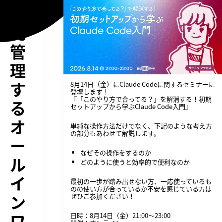
一
元
管
理
す
8月14日（金）にClaude Codeに関するセミナーに
登壇します！
『「このやり方で合ってる？」を解消する！初期
る
セットアップから学ぶClaude Code入門』
オ
単純な操作方法だけでなく、下記のような考え方
の部分もあわせて解説します。
ー
なぜその操作をするのか
ル
どのように使うと効率的で便利なのか
イ
最初の一歩が踏み出せない方、一応使っているも
のの使い方が合っているか不安を感じている方は
ン
ぜひご参加ください！
ワ
日時：8月14日（金）21:00〜23:00