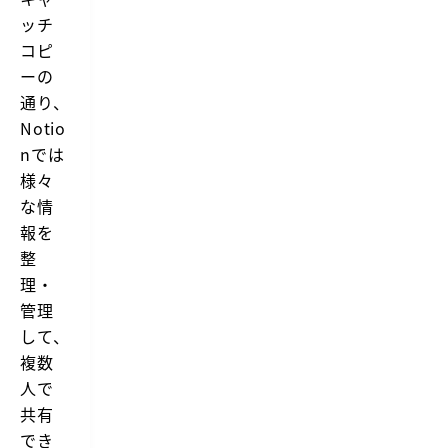
t
ッチ
i
o
コピ
n
ーの
を
カ
通り、
ス
Notio
タ
マ
nでは
イ
様々
ズ
し
な情
ま
報を
し
ょ
整
う。
理・
管理
して、
複数
人で
共有
でき