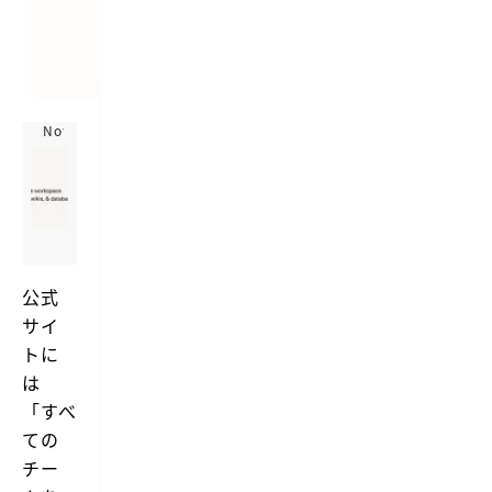
Notion
N
o
https://www.notion.so/ja-jp
t
N
i
o
o
t
n
i
(ノ
o
公式
ー
n
サイ
シ
は
単
ョ
トに
な
ン)
は
る
–
ド
「すべ
す
キ
べ
ての
ュ
て
メ
チー
の
ン
チ
ト