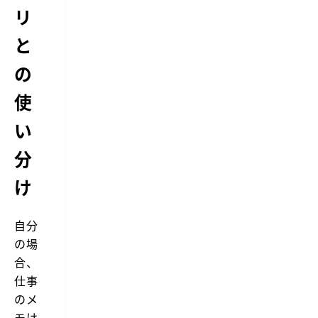
リ
と
の
使
い
分
け
自分
の場
合、
仕事
のメ
モは