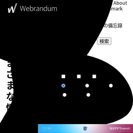
このブログについて
About
ブックマーク
Bookmark
表示設定
Setting
WebDesigner's Memorandum
ウェブデザイナーの備忘録
検索
さ
選択してください
ま
カテゴリー
選択してください
タグ
ざ
短文
普通
長文
文章量
ま
関連度順
更新日順
人気順
ソート
な
作成日順
ランダム
情
報
告知
を