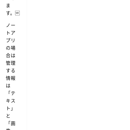
ま
す。
ノー
トア
プリ
の場
合は
管理
する
情報
は
「テ
キス
ト」
と
「画