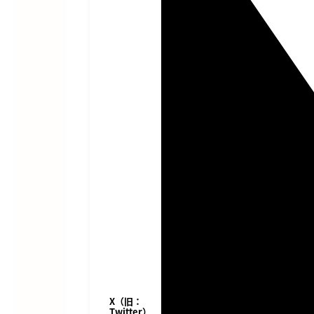
X（旧：
Twitter）