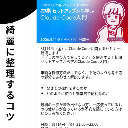
ク
を
綺
麗
に
8月14日（金）にClaude Codeに関するセミナーに
登壇します！
『「このやり方で合ってる？」を解消する！初期
整
セットアップから学ぶClaude Code入門』
理
単純な操作方法だけでなく、下記のような考え方
の部分もあわせて解説します。
す
なぜその操作をするのか
る
どのように使うと効率的で便利なのか
コ
最初の一歩が踏み出せない方、一応使っているも
のの使い方が合っているか不安を感じている方は
ツ
ぜひご参加ください！
日時：8月14日（金）21:00〜23:00