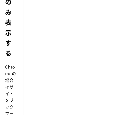
の
み
表
示
す
る
Chro
meの
場合
はサ
イト
をブ
ック
マー