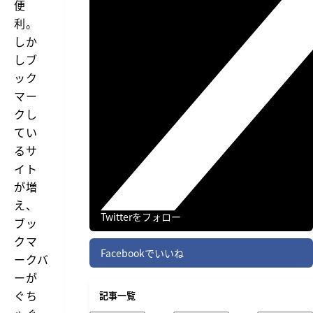
便
利。
しか
しブ
ック
マー
クし
てい
るサ
イト
が増
え、
Twitterをフォロー
ブッ
クマ
Facebookでいいね
ークバ
ーが
ぐち
記事一覧