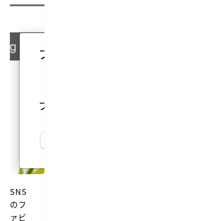
SNS
のフ
ァビ