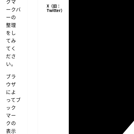
クマ
X（旧：
ークバ
Twitter）
ーの
整理
をし
てみ
てく
ださ
い。
ブラ
ウザ
によ
ってブ
ック
マー
クの
表示