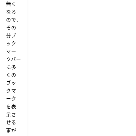
無く
なる
ので、
その
分ブ
ック
マー
クバー
に多
くの
ブッ
クマ
ーク
を表
示さ
せる
事が