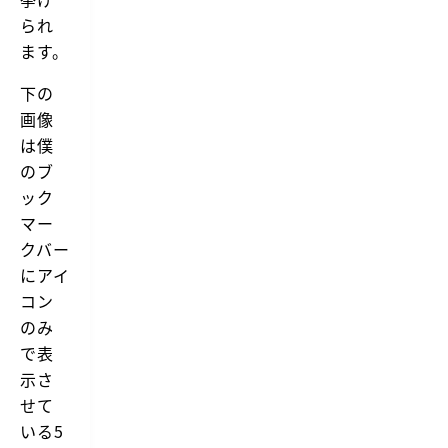
られ
ます。
下の
画像
は僕
のブ
ック
マー
クバー
にアイ
コン
のみ
で表
示さ
せて
いる5