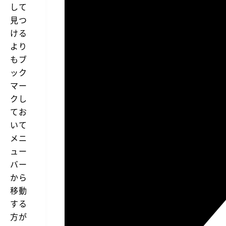
して
見つ
ける
より
もブ
ック
マー
クし
てお
いて
メニ
ュー
バー
から
移動
する
方が