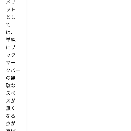
メリ
ット
とし
て
は、
単純
にブ
ック
マー
クバー
の無
駄な
スペー
スが
無く
なる
点が
挙げ