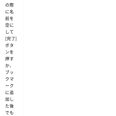
の際
に名
前を
空に
して
[完了]
ボタ
ンを
押す
か、
ブッ
クマ
ーク
に追
加し
た後
でも