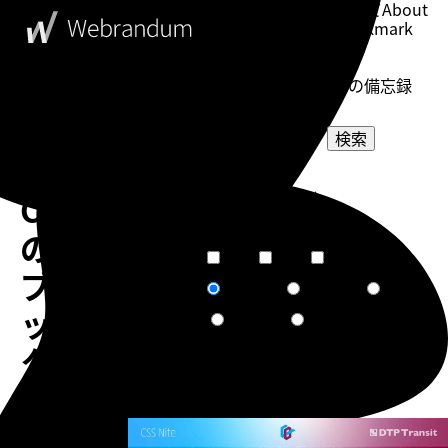
このブログについて
About
ブックマーク
Bookmark
表示設定
Setting
WebDesigner's Memorandum
ウェブデザイナーの備忘録
検索
Google
選択してください
Chrome
カテゴリー
選択してください
タグ
の
短文
普通
長文
文章量
ブ
関連度順
更新日順
人気順
ソート
ッ
作成日順
ランダム
ク
マ
告知
ー