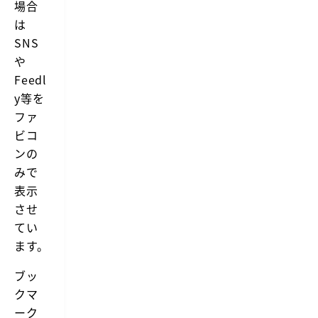
場合
は
SNS
や
Feedl
y等を
ファ
ビコ
ンの
みで
表示
させ
てい
ます。
ブッ
クマ
ーク