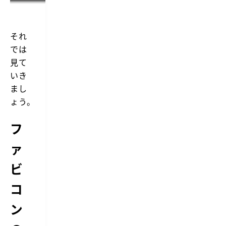
それ
では
見て
いき
まし
ょう。
フ
ァ
ビ
コ
ン