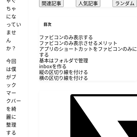
ゃぐ
関連記事
人気記事
ランダム
ちゃ
にな
ってい
目次
ませ
ファビコンのみ表示する
ん
ファビコンのみ表示させるメリット
か？
アプリのショートカットをファビコンのみに
する
基本はフォルダで管理
今回
inboxを作る
は僕
縦の区切り線を付ける
がブ
横の区切り線を付ける
ック
マー
クバー
を綺
麗に
整理
する