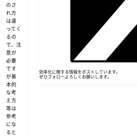
のさ
れ方
は違
ってく
るの
で、注
意が
必要
です
効率化に関する情報をポストしています。
が基
ぜひフォローよろしくお願いします。
本的
な考
え方
等は
参考
にな
ると