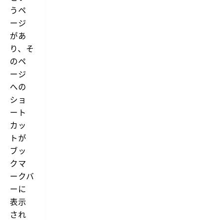
うペ
ージ
があ
り、そ
のペ
ージ
への
ショ
ート
カッ
トが
ブッ
クマ
ークバ
ーに
表示
され