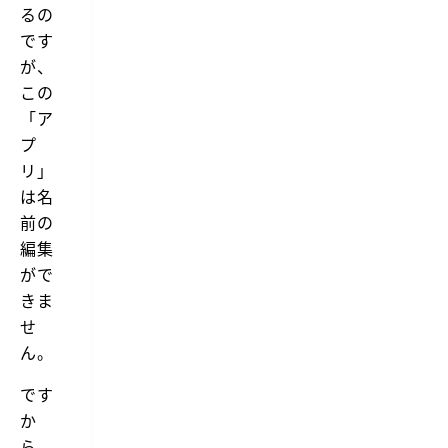
るの
です
が、
この
「ア
プ
リ」
は名
前の
編集
がで
きま
せ
ん。
です
か
ら、