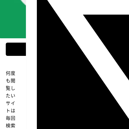
何度
も閲
覧し
たい
サイ
トは
毎回
検索