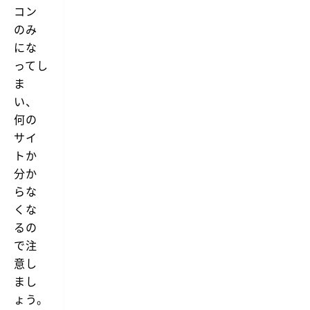
コン
のみ
にな
ってし
ま
い、
何の
サイ
トか
分か
らな
くな
るの
で注
意し
まし
ょう。