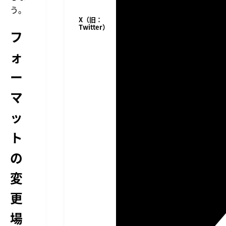
う。
X（旧：
Twitter）
フ
ォ
ー
マ
ッ
ト
の
変
更
場