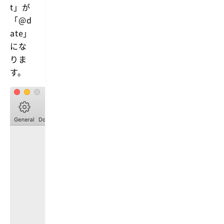
t」が
「@d
ate」
にな
りま
す。