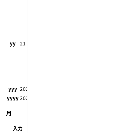
2
桁
で
年
が
yy
21
表
示
さ
れ
る
yyy
2021
yyyy
2021
月
入力
出力
備考