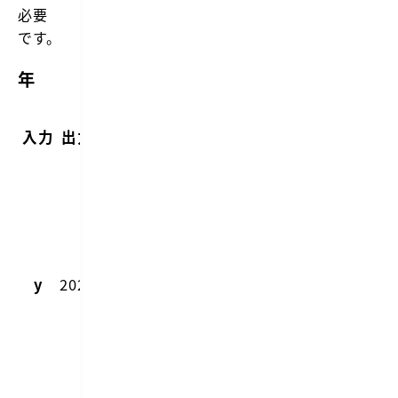
必要
です。
年
備
入力
出力
考
4
桁
で
年
が
y
2021
表
示
さ
れ
る