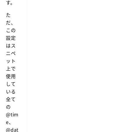
す。
た
だ、
この
設定
はス
ニペ
ット
上で
使用
して
いる
全て
の
@tim
e、
@dat