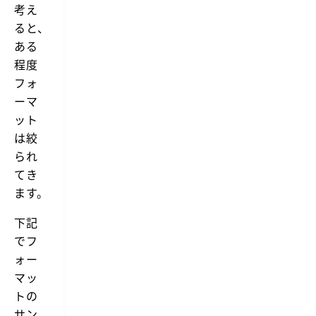
考え
ると、
ある
程度
フォ
ーマ
ット
は絞
られ
てき
ます。
下記
でフ
ォー
マッ
トの
サン