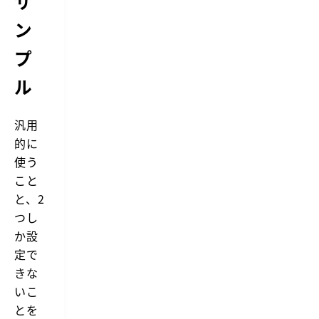
サ
ン
プ
ル
汎用
的に
使う
こと
と、2
つし
か設
定で
きな
いこ
とを