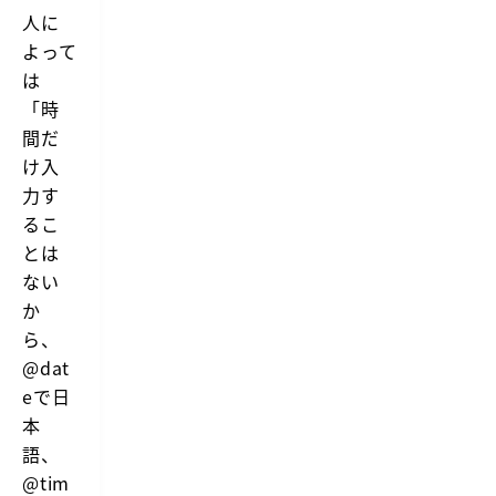
人に
よって
は
「時
間だ
け入
力す
るこ
とは
ない
か
ら、
@dat
eで日
本
語、
@tim