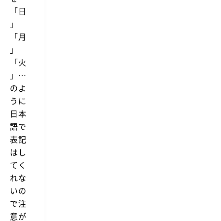
「日
」
「月
」
「火
」…
のよ
うに
日本
語で
表記
はし
てく
れな
いの
で注
意が