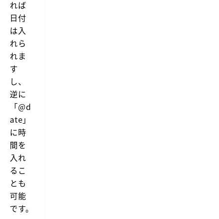
れば
日付
は入
れら
れま
す
し、
逆に
「@d
ate」
に時
間を
入れ
るこ
とも
可能
です。