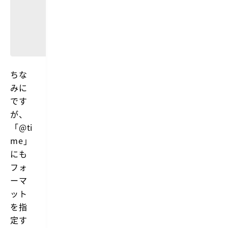
ちな
みに
です
が、
「@ti
me」
にも
フォ
ーマ
ット
を指
定す