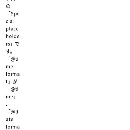
の
「Spe
cial
place
holde
rs」で
す。
「@ti
me
forma
t」が
「@ti
me」
、
「@d
ate
forma