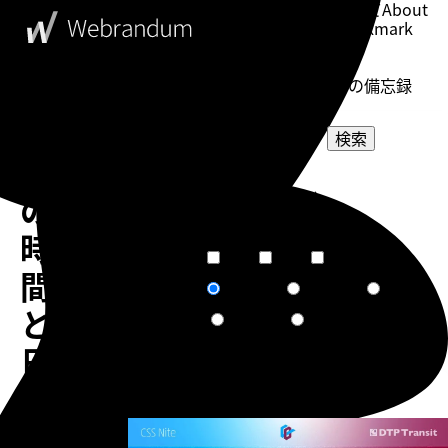
このブログについて
About
ブックマーク
Bookmark
表示設定
Setting
WebDesigner's Memorandum
ウェブデザイナーの備忘録
検索
Dash
選択してください
の
カテゴリー
選択してください
タグ
時
短文
普通
長文
文章量
間
関連度順
更新日順
人気順
ソート
と
作成日順
ランダム
日
付
告知
の