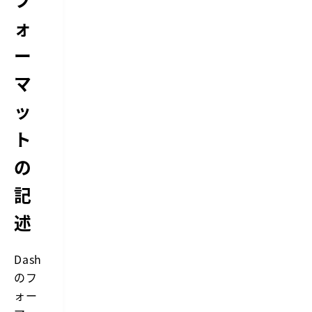
ォ
ー
マ
ッ
ト
の
記
述
Dash
のフ
ォー