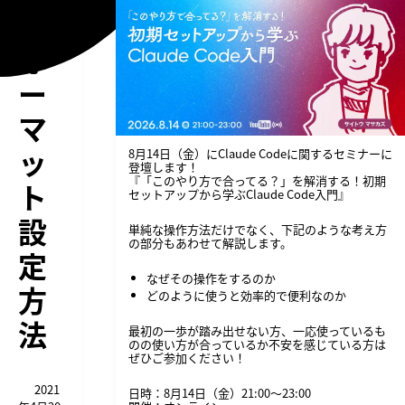
フ
ォ
ー
マ
ッ
8月14日（金）にClaude Codeに関するセミナーに
登壇します！
『「このやり方で合ってる？」を解消する！初期
ト
セットアップから学ぶClaude Code入門』
設
単純な操作方法だけでなく、下記のような考え方
の部分もあわせて解説します。
定
なぜその操作をするのか
方
どのように使うと効率的で便利なのか
法
最初の一歩が踏み出せない方、一応使っているも
のの使い方が合っているか不安を感じている方は
ぜひご参加ください！
2021
日時：8月14日（金）21:00〜23:00