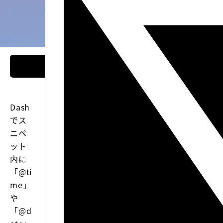
Dash
でス
ニペ
ット
内に
「@ti
me」
や
「@d