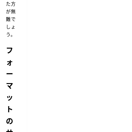
た方
が無
難で
しょ
う。
フ
ォ
ー
マ
ッ
ト
の