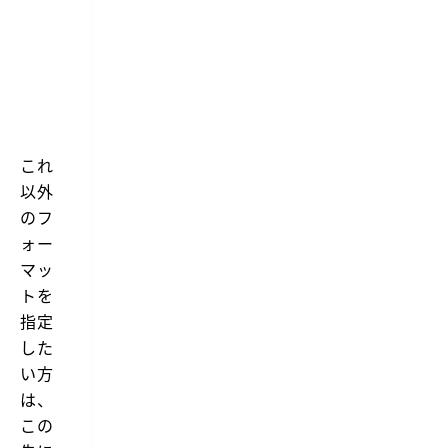
と
し
て
使
用
これ
以外
のフ
ォー
マッ
トを
指定
した
い方
は、
この