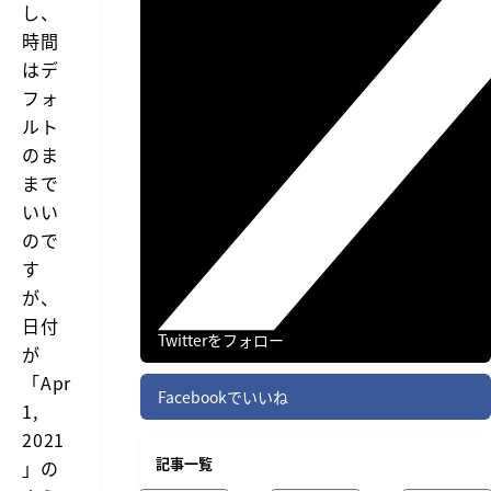
し、
時間
はデ
フォ
ルト
のま
まで
いい
ので
す
が、
日付
Twitterをフォロー
が
「Apr
Facebookでいいね
1,
2021
記事一覧
」の