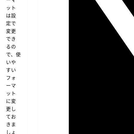
ット
は設
定で
変更
でき
るの
で、使
いや
すい
フォ
ーマ
ット
に変
更し
てお
きま
しょ