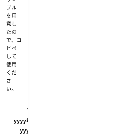
プル
を用
意し
たの
で、コ
ピペ
して
使用
くだ
さ
い。
備
入力
出力
考
yyyy年M月d日
2021年4月1日
yyyy/M/d
2021/4/1