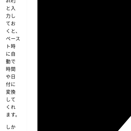
ate」
と入
力し
てお
くと、
ペース
ト時
に自
動で
時間
や日
付に
変換
して
くれ
ます。
しか