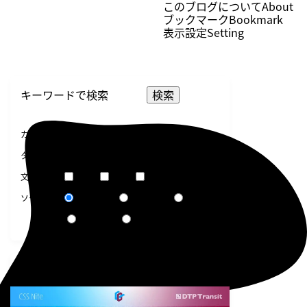
このブログについて
About
ブックマーク
Bookmark
表示設定
Setting
検索
選択してください
カテゴリー
選択してください
タグ
短文
普通
長文
文章量
関連度順
更新日順
人気順
ソート
作成日順
ランダム
告知