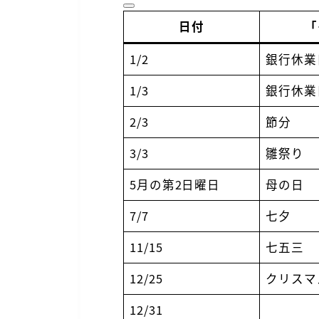
日付
「
1/2
銀行休業
1/3
銀行休業
2/3
節分
3/3
雛祭り
5月の第2日曜日
母の日
7/7
七夕
11/15
七五三
12/25
クリスマ
12/31