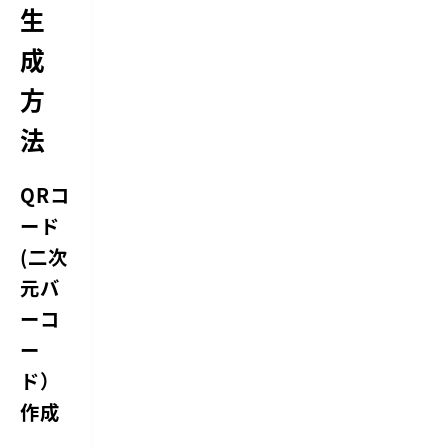
生
成
方
法
QRコ
ード
(二次
元バ
ーコ
ー
ド）
作成