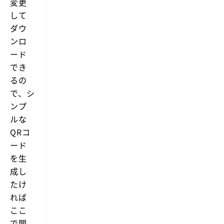
変更
して
ダウ
ンロ
ード
でき
るの
で、シ
ンプ
ルな
QRコ
ード
を生
成し
たけ
れば
ここ
で問