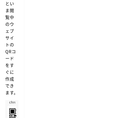
とい
ま閲
覧中
のウ
ェブ
サイ
トの
QRコ
ード
をす
ぐに
作成
でき
ます。
chrome.google.com
T
h
https://chrome.google.com/webstore/detail/the-qr-code-ext