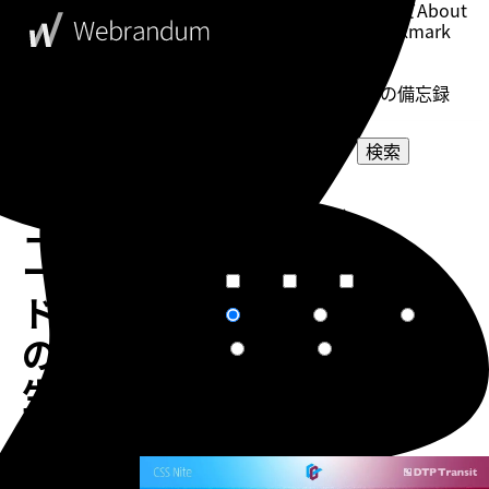
このブログについて
About
ブックマーク
Bookmark
表示設定
Setting
WebDesigner's Memorandum
ウェブデザイナーの備忘録
検索
QR
選択してください
コ
カテゴリー
選択してください
タグ
ー
短文
普通
長文
文章量
ド
関連度順
更新日順
人気順
ソート
の
作成日順
ランダム
生
成
告知
が