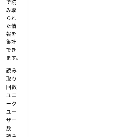
で読
み取
られ
た情
報を
集計
でき
ます。
読み
取り
回数
ユニ
ーク
ユー
ザー
数
読み