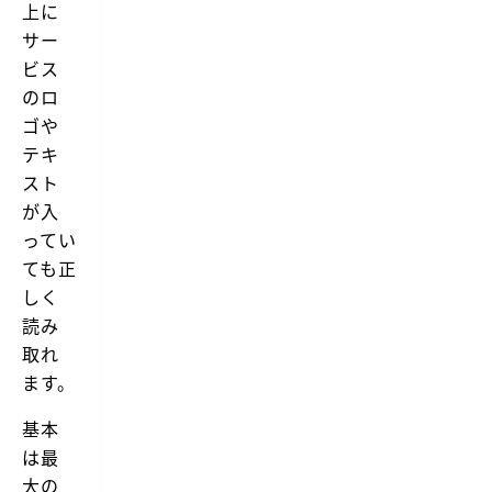
上に
サー
ビス
のロ
ゴや
テキ
スト
が入
ってい
ても正
しく
読み
取れ
ます。
基本
は最
大の