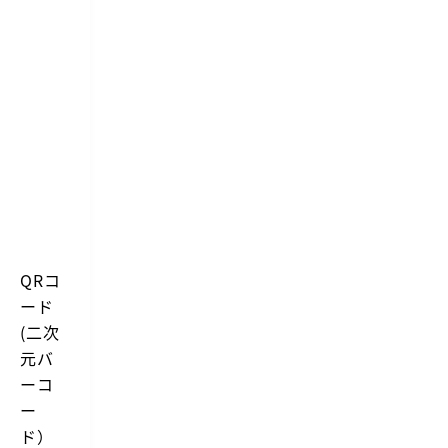
QRコ
ード
(二次
元バ
ーコ
ー
ド）