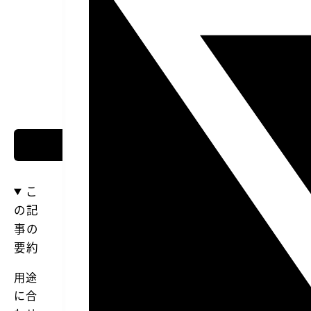
こ
の記
事の
要約
用途
に合