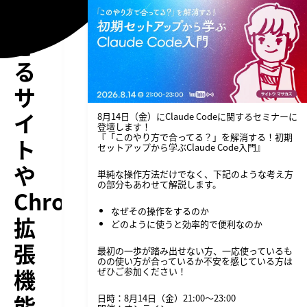
で
き
る
サ
イ
8月14日（金）にClaude Codeに関するセミナーに
登壇します！
『「このやり方で合ってる？」を解消する！初期
ト
セットアップから学ぶClaude Code入門』
や
単純な操作方法だけでなく、下記のような考え方
の部分もあわせて解説します。
Chrome
なぜその操作をするのか
拡
どのように使うと効率的で便利なのか
張
最初の一歩が踏み出せない方、一応使っているも
のの使い方が合っているか不安を感じている方は
機
ぜひご参加ください！
能
日時：8月14日（金）21:00〜23:00