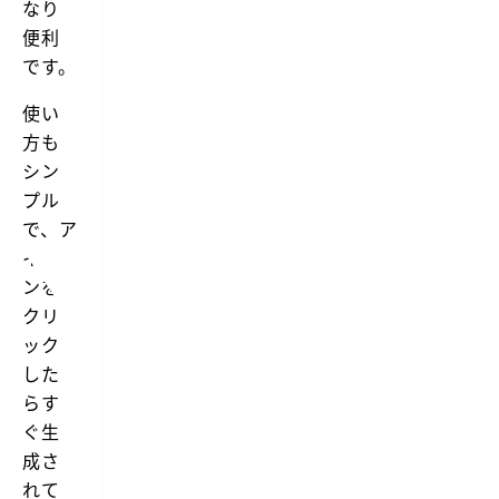
なり
Q
R
便利
コ
です。
ー
ド
を
使い
ス
方も
キ
ャ
シン
ン
プル
す
る
で、ア
こ
イコ
と
が
ンを
で
クリ
き
ま
ック
す。
した
らす
ぐ生
成さ
れて