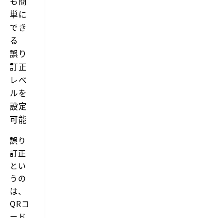
も簡
単に
でき
る
誤り
訂正
レベ
ルを
設定
可能
誤り
訂正
とい
うの
は、
QRコ
ード