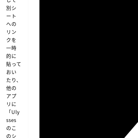
別シ
ート
への
リン
クを
一時
的に
貼って
おい
たり、
他の
アプ
リに
「Uly
sses
のこ
のシ