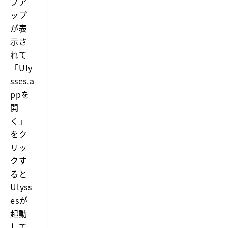
プア
ップ
が表
示さ
れて
「Uly
sses.a
ppを
開
く」
をク
リッ
クす
ると
Ulyss
esが
起動
して、