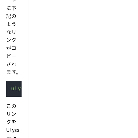
に下
記の
よう
なリ
ンク
がコ
ピー
され
ます。
ulysses
:
//x-callback-url/open?id=jSVf5
この
リン
クを
Ulyss
es上