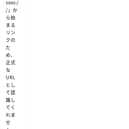
sses:/
/」か
ら始
まる
リン
クの
た
め、
正式
な
URL
とし
て認
識し
てく
れま
せ