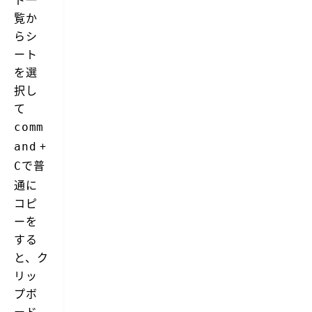
覧か
らシ
ート
を選
択し
て
comm
+
and
で普
C
通に
コピ
ーを
する
と、ク
リッ
プボ
ード