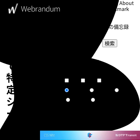
このブログについて
About
ブックマーク
Bookmark
表示設定
Setting
WebDesigner's Memorandum
ウェブデザイナーの備忘録
検索
Ulysses
選択してください
で
カテゴリー
選択してください
タグ
特
短文
普通
長文
文章量
定
関連度順
更新日順
人気順
ソート
シ
作成日順
ランダム
ー
ト
告知
に