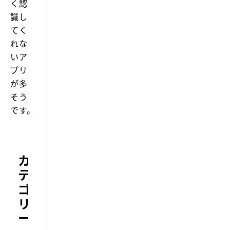
く認
識し
てく
れな
いア
プリ
が多
そう
です。
カ
テ
ゴ
リ
ー