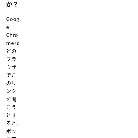
か？
Googl
e
Chro
meな
どの
ブラ
ウザ
でこ
のリ
ンク
を開
こう
とす
ると、
ポッ