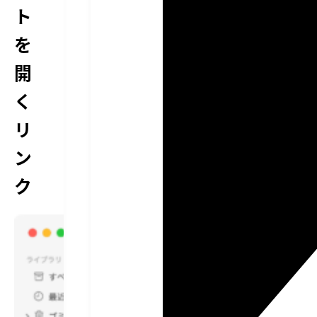
ト
を
開
く
リ
ン
ク