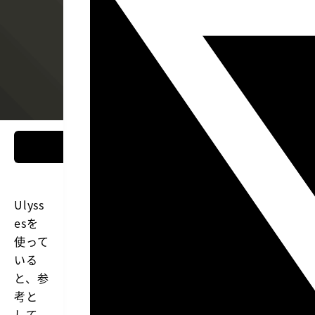
Ulyss
esを
使って
いる
と、参
考と
して