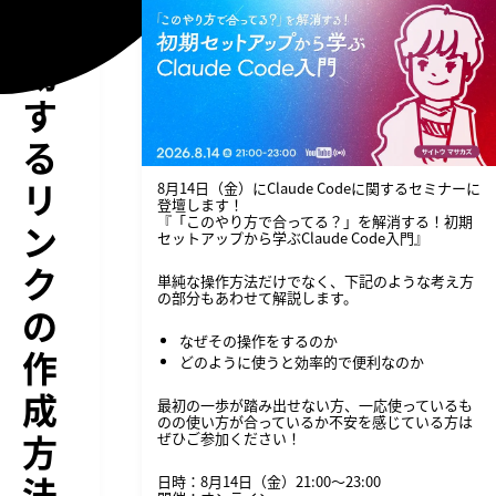
移
動
す
る
リ
8月14日（金）にClaude Codeに関するセミナーに
登壇します！
『「このやり方で合ってる？」を解消する！初期
ン
セットアップから学ぶClaude Code入門』
ク
単純な操作方法だけでなく、下記のような考え方
の部分もあわせて解説します。
の
なぜその操作をするのか
作
どのように使うと効率的で便利なのか
成
最初の一歩が踏み出せない方、一応使っているも
のの使い方が合っているか不安を感じている方は
方
ぜひご参加ください！
法
日時：8月14日（金）21:00〜23:00