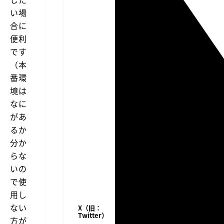
る
サ
い場
な
ー
合に
ら
ビ
「T
ス
便利
r
を
です
使
a
う
n
（本
場
s
番環
合
m
を
境は
i
除
t
なに
い
5」
て、
があ
が
サ
るか
ー
オ
バ
ス
分か
ー
ス
らな
に
メ
フ
いの
ァ
イ
で使
ル
用し
を
ア
ない
X（旧：
ッ
Twitter）
方が
プ