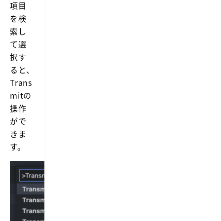
項目
を検
索し
て選
択す
ると、
Trans
mitの
操作
がで
きま
す。