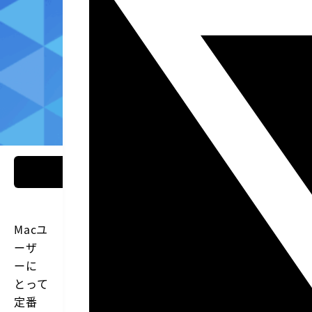
Macユ
ーザ
ーに
とって
定番