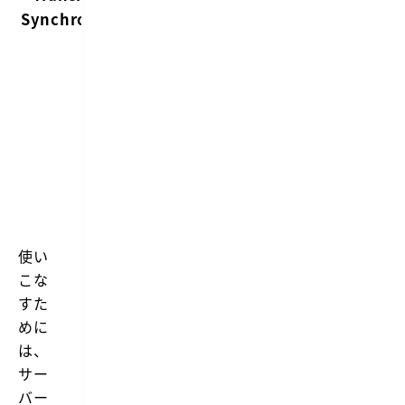
Synchronize
ー
ト
パ
ス
を
同
期
す
る
使い
こな
すた
めに
は、
サー
バー