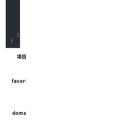
"domain"
: 
""
, 
// Domain to conne
"user"
: 
"root"
, 
// User used in 
"protocol"
: 
"SFTP"
, 
// Protocol 
"localRoot"
: 
""
, 
// Local root p
"remoteRoot"
: 
""
// Remote root 
    }

  ]

}
項目
内容
使用する
Transmit
favorite
のお気に
入りの名
前
接続する
domain
ドメイン
名