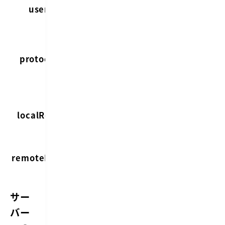
ユーザー
user
名
プロトコ
ル
protocol
（SFTP
やFTPな
ど）
ローカル
localRoot
ルートパ
ス
リモート
remoteRoot
ルートパ
ス
サー
バー