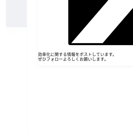
P
ク
ラ
イ
ア
ン
ト」
と
呼
ば
れ
効率化に関する情報をポストしています。
る
ぜひフォローよろしくお願いします。
ア
プ
リ
ケ
ー
シ
ョ
ン
で
す。
今
回
は
そ
ん