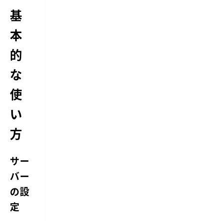
た
基
魅
力
本
が
あ
り
的
ま
す。
な
動
作
や、
使
ア
ッ
い
プ
ロ
方
ー
ド・
ダ
ウ
サー
ン
ロ
バー
ー
の設
ド
が
定
早
い