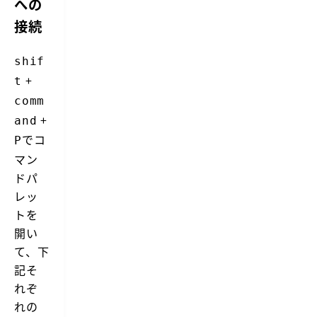
への
接続
shif
+
t
comm
+
and
でコ
P
マン
ドパ
レッ
トを
開い
て、下
記そ
れぞ
れの