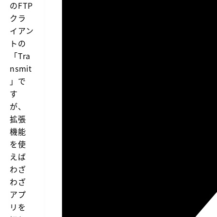
のFTP
クラ
イアン
トの
「
Tra
nsmit
」で
す
が、
拡張
機能
を使
えば
わざ
わざ
アプ
リを