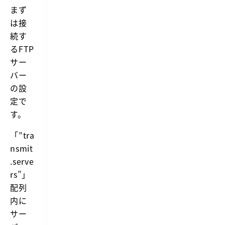
F
まず
U
S
は接
E
続す
を
入
るFTP
れ
サー
れ
ば
バー
「デ
の設
ィ
ス
定で
ク
す。
に
マ
ウ
「”tra
ン
nsmit
ト」
が
.serve
可
rs”」
能
（外...
配列
内に
サー