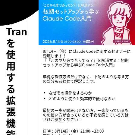
ト
の
Transmit
を
使
8月14日（金）にClaude Codeに関するセミナーに
登壇します！
『「このやり方で合ってる？」を解消する！初期
用
セットアップから学ぶClaude Code入門』
す
単純な操作方法だけでなく、下記のような考え方
の部分もあわせて解説します。
る
なぜその操作をするのか
拡
どのように使うと効率的で便利なのか
張
最初の一歩が踏み出せない方、一応使っているも
のの使い方が合っているか不安を感じている方は
機
ぜひご参加ください！
能
日時：8月14日（金）21:00〜23:00