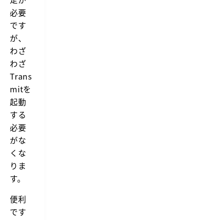
s
a
f
必要
n
o
s
です
r
m
i
i
が、
n
t
わざ
t
は
e
C
わざ
r
o
Trans
a
d
c
a
mitを
t
で
起動
i
有
n
名
する
g
な
必要
w
P
i
a
がな
t
n
くな
h
i
T
c
りま
r
社
す。
a
が
n
開
s
発
便利
m
し
です
i
て
t.
い