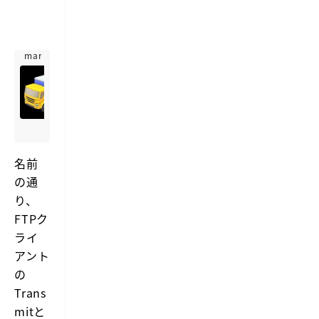
な
F
T
P
marketplace.visualstudio.com
ク
T
ラ
イ
r
https://marketplace.visualstudio.com/items?itemName=fabi
ア
a
E
ン
n
x
ト
s
t
の
m
e
中
i
n
か
名前
t
s
ら、
の通
-
i
自
o
分
V
り、
n
が
i
FTPク
f
ず
s
o
っ
ライ
u
r
と
a
アント
V
使
l
i
っ
の
S
s
て
t
u
Trans
い
a
u
る
mitと
l
T
d