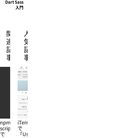
Dart Sass
入門
関
人
連
気
記
記
事
事
npm-
iTerm2
scripts
で
で
「Use