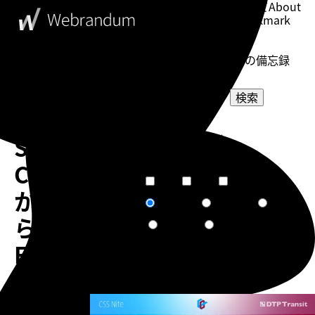
このブログについて
About
ブックマーク
Bookmark
表示設定
Setting
WebDesigner's Memorandum
ウェブデザイナーの備忘録
検索
Visual
選択してください
Studio
カテゴリー
選択してください
タグ
Code
短文
普通
長文
文章量
か
関連度順
更新日順
人気順
ソート
ら
作成日順
ランダム
FTP
ソ
告知
フ