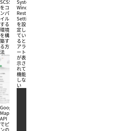
SCSS
System
をコ
Window
ンパ
Restoration
イル
Setting」
する
を設
環境
定し
を構
てい
築す
ると
る方
アラ
法
ート
が表
示さ
れて
機能
しな
い
Google
Maps
API
でピ
ンの