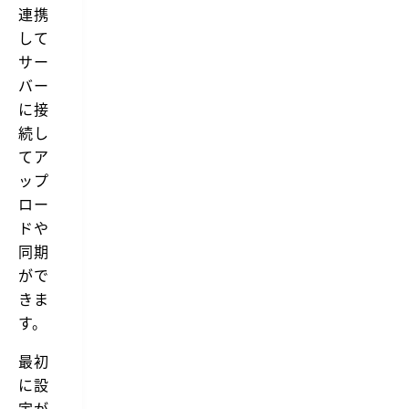
S
r
連携
i
t
a
o
して
u
n
M
d
s
サー
a
i
m
バー
r
o
i
k
C
t
に接
e
o
の
続し
d
紹
t
e
介
p
てア
-
を
l
ップ
A
し
a
d
ま
ロー
c
d
す。
e
ドや
s
T
a
r
同期
f
a
がで
e
n
w
s
きま
c
m
す。
o
i
m
t
m
と
最初
a
は？
に設
n
T
d
r
定が