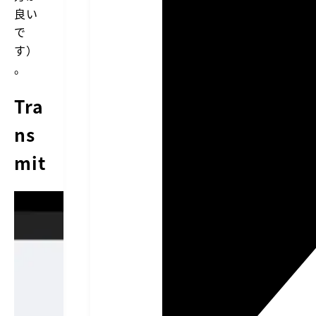
ロ
良い
ー
で
ド
す
す）
る
。
必
要
が
Tra
あ
り
ns
ま
す。
そ
mit
の
た
め
に
必
要
と
な
る
の
が
「F
T