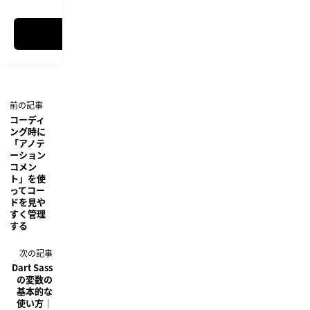
コーディ
ング時に
「アノテ
ーション
コメン
ト」を使
ってコー
ドを見や
すく管理
する
Dart Sass
の変数の
基本的な
使い方｜