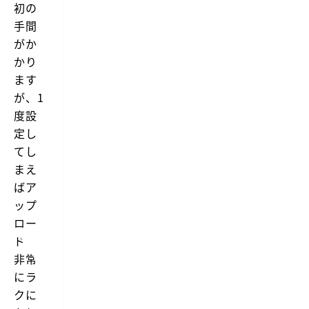
初の
手間
がか
かり
ます
が、1
度設
定し
てし
まえ
ばア
ップ
ロー
ドが
非常
にラ
クに