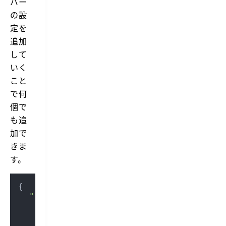
バー
の設
定を
追加
して
いく
こと
で何
個で
も追
加で
きま
す。
{

"transmit.servers"
: [ 
// List of ser
    { 
// Server object
"favorite"
: 
""
, 
// Name of the T