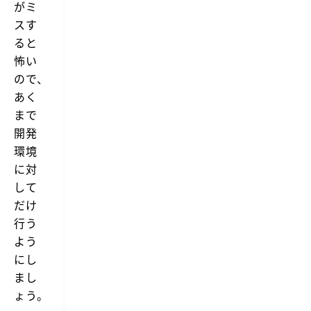
がミ
る
スす
ア
プ
ると
リ
怖い
ケ
ー
ので、
シ
ョ
あく
ン
まで
で
す。
開発
有
環境
料
の
に対
ア
して
プ
リ
だけ
で
行う
す
が、
よう
そ
にし
れ
に
まし
見
ょう。
合
っ