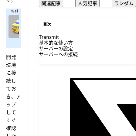
関連記事
人気記事
ランダム
Webrandum
M
目次
a
https://webrandum.net/transmit5
c
世
で
Transmit
の
快
基本的な使い方
中
適
サーバーの設定
に
な
サーバーへの接続
W
開発
F
e
環境
T
b
サ
P
に接
イ
ク
続し
ト
ラ
を
てお
イ
公
ア
き、ア
開
ン
す
ップ
ト
る
を
た
して
め
探
すぐ
に
し
は、
確認
て
既
い
した
存