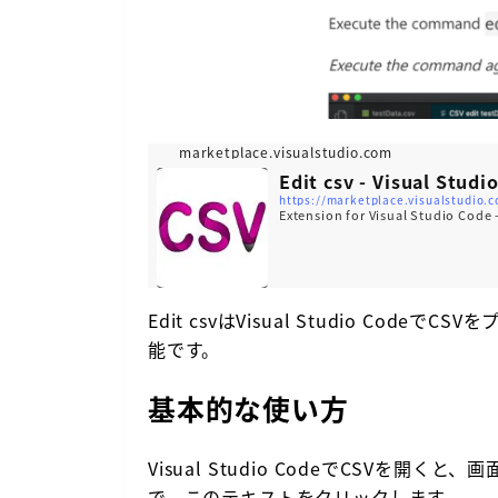
marketplace.visualstudio.com
Edit csv - Visual Stud
https://marketplace.visualstudio.
Extension for Visual Studio Code - 
Edit csvはVisual Studio Co
能です。
基本的な使い方
Visual Studio CodeでCSVを開く
で、このテキストをクリックします。