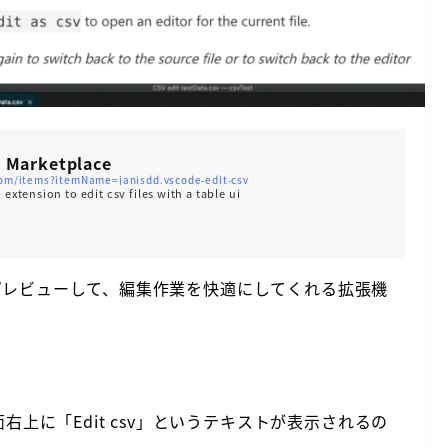
io Marketplace
com/items?itemName=janisdd.vscode-edit-csv
extension to edit csv files with a table ui
deでCSVをプレビューして、編集作業を快適にしてくれる拡張機
と、画面右上に「Edit csv」というテキストが表示されるの