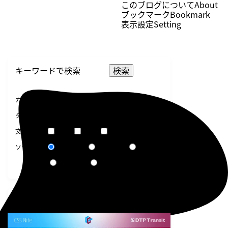
このブログについて
About
ブックマーク
Bookmark
表示設定
Setting
検索
選択してください
カテゴリー
選択してください
タグ
短文
普通
長文
文章量
関連度順
更新日順
人気順
ソート
作成日順
ランダム
告知