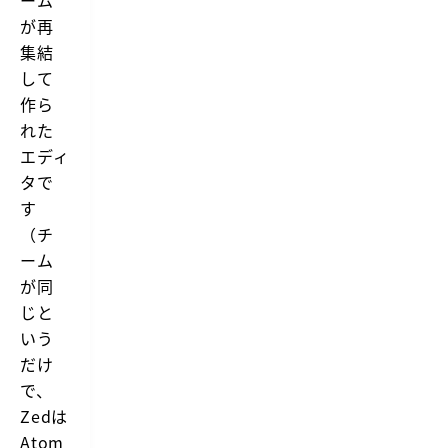
ーム
m
a
a
が再
g
n
a
集結
c
i
e,
して
n
m
作ら
u
l
れた
t
エディ
i
p
タで
l
す
a
y
（チ
e
ーム
r
c
が同
o
じと
d
e
いう
e
だけ
d
i
で、
t
o
Zedは
r
Atom
f