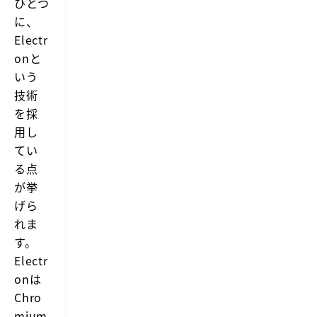
ひとつ
e
-
に、
s
Electr
i
t
onと
t
いう
e
r.
技術
を採
用し
てい
る点
が挙
げら
れま
す。
Electr
onは
Chro
mium