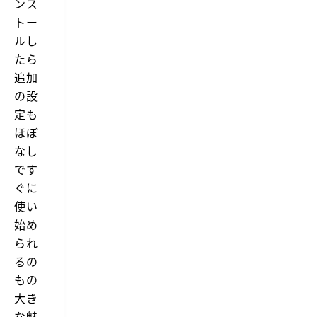
ンス
トー
ルし
たら
追加
の設
定も
ほぼ
なし
です
ぐに
使い
始め
られ
るの
もの
大き
な魅