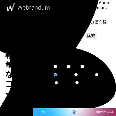
このブログについて
About
ブックマーク
Bookmark
表示設定
Setting
WebDesigner's Memorandum
ウェブデザイナーの備忘録
検索
超
選択してください
軽
カテゴリー
選択してください
タグ
量
短文
普通
長文
文章量
な
関連度順
更新日順
人気順
ソート
コ
作成日順
ランダム
ー
ド
告知
エ