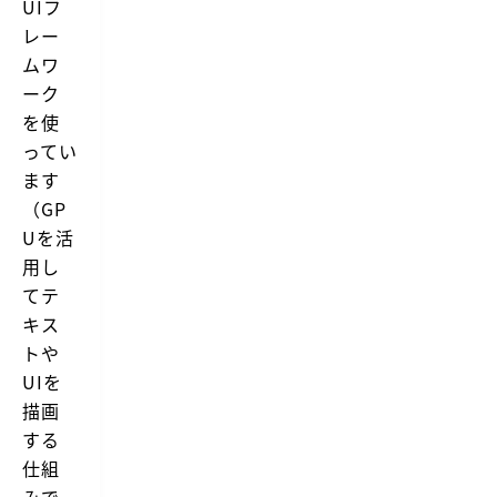
UIフ
レー
ムワ
ーク
を使
ってい
ます
（GP
Uを活
用し
てテ
キス
トや
UIを
描画
する
仕組