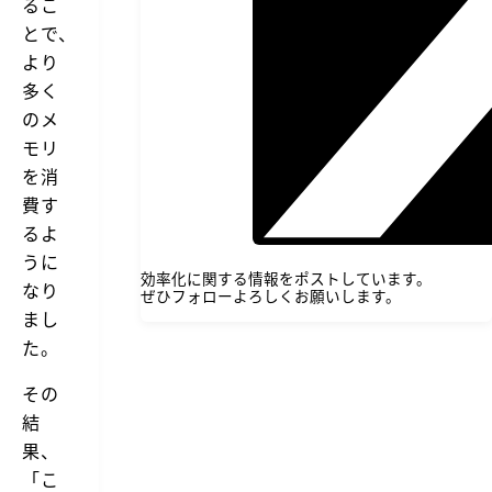
るこ
とで、
より
多く
のメ
モリ
を消
費す
るよ
うに
効率化に関する情報をポストしています。
なり
ぜひフォローよろしくお願いします。
まし
た。
その
結
果、
「こ