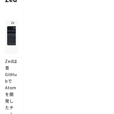
Zed
Z
e
https://zed.dev
d
Z
—
e
L
d
o
i
v
s
Zedは
e
a
昔
y
h
i
o
GitHu
g
u
bで
h
r
-
Atom
e
p
d
を開
e
i
r
発し
t
f
o
o
たチ
r
r