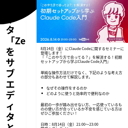
デ
ィ
タ
「Zed」
を
8月14日（金）にClaude Codeに関するセミナーに
登壇します！
『「このやり方で合ってる？」を解消する！初期
サ
セットアップから学ぶClaude Code入門』
ブ
単純な操作方法だけでなく、下記のような考え方
の部分もあわせて解説します。
エ
なぜその操作をするのか
デ
どのように使うと効率的で便利なのか
ィ
最初の一歩が踏み出せない方、一応使っているも
のの使い方が合っているか不安を感じている方は
タ
ぜひご参加ください！
と
日時：8月14日（金）21:00〜23:00