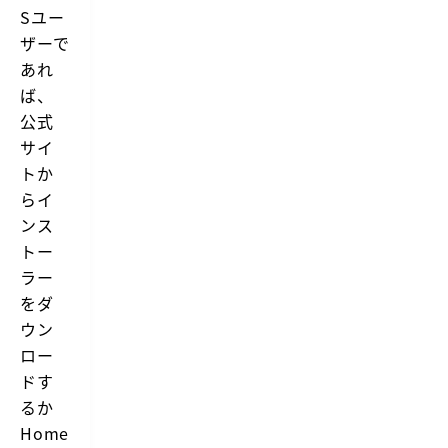
Sユー
ザーで
あれ
ば、
公式
サイ
トか
らイ
ンス
トー
ラー
をダ
ウン
ロー
ドす
るか
Home