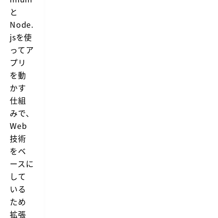
と
Node.
jsを使
ってア
プリ
を動
かす
仕組
みで、
Web
技術
をベ
ースに
して
いる
ため
拡張