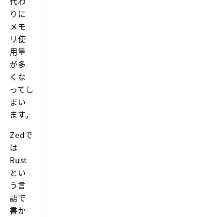
代わ
りに
メモ
リ使
用量
が多
くな
ってし
まい
ます。
Zedで
は
Rust
とい
う言
語で
書か