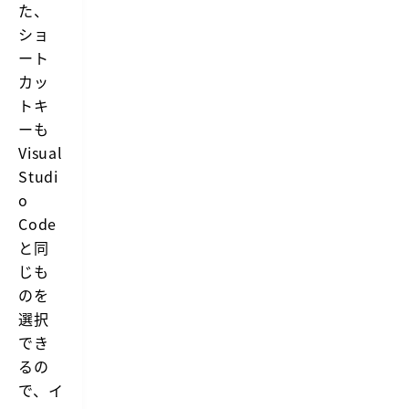
た、
ショ
ート
カッ
トキ
ーも
Visual
Studi
o
Code
と同
じも
のを
選択
でき
るの
で、イ