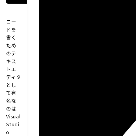
コー
ドを
書く
ため
のテ
キス
トエ
ディタ
とし
て有
名な
のは
Visual
Studi
o