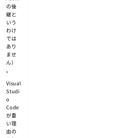
r
の後
o
継と
m
t
いう
h
わけ
e
c
では
r
あり
e
a
ませ
t
ん）
o
r
。
s
o
Visual
f
A
Studi
t
o
o
m
Code
a
が重
n
d
い理
T
由の
r
e