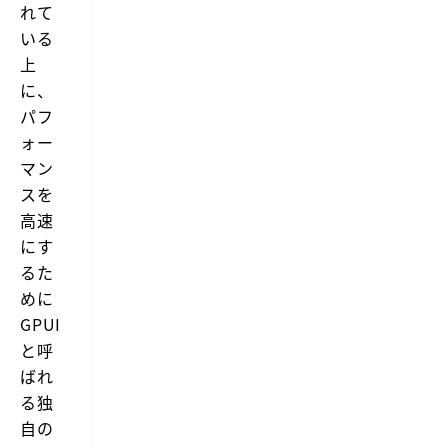
れて
いる
上
に、
パフ
ォー
マン
スを
高速
にす
るた
めに
GPUI
と呼
ばれ
る独
自の