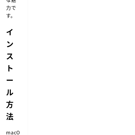
力で
す。
イ
ン
ス
ト
ー
ル
方
法
macO