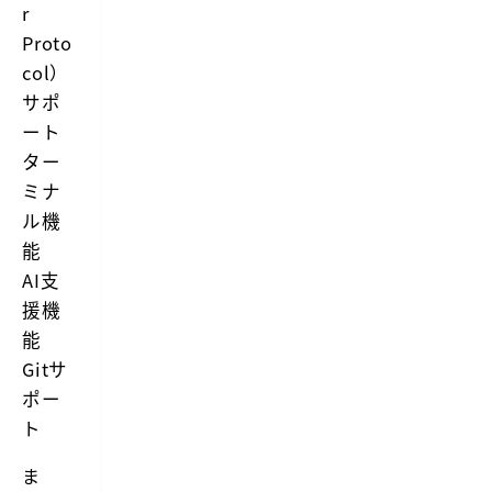
r
Proto
col）
サポ
ート
ター
ミナ
ル機
能
AI支
援機
能
Gitサ
ポー
ト
ま