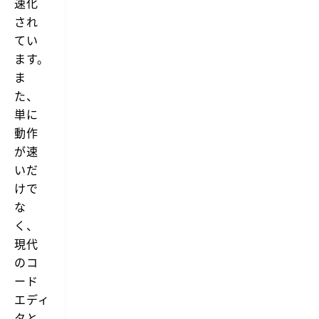
速化
され
てい
ます。
ま
た、
単に
動作
が速
いだ
けで
な
く、
現代
のコ
ード
エディ
タと