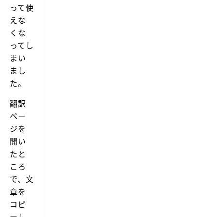
って使
えな
くな
ってし
まい
まし
た。
翻訳
ペー
ジを
開い
たと
ころ
で、文
章を
コピ
ーし