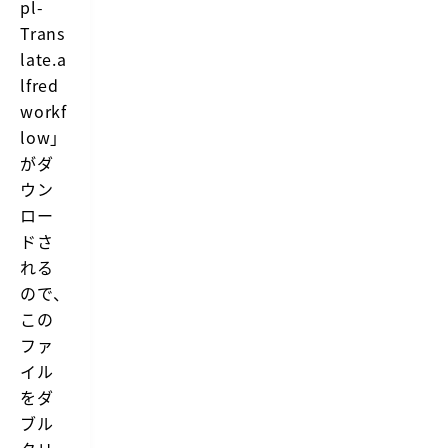
pl-
u
Trans
s
i
late.a
n
lfred
g
d
workf
e
e
low」
p
がダ
l.
c
ウン
o
ロー
m
ドさ
れる
ので、
この
ファ
イル
をダ
ブル