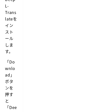
t
L-
t
e
h
Trans
e
O
lateを
S
イン
X
a
スト
p
ール
p
A
しま
l
す。
f
r
e
「Do
d:
wnlo
T
r
ad」
a
ボタ
n
s
ンを
l
押す
a
t
と
i
「Dee
o
n