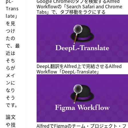
pL-
Google Chromeのタブを検索するAlfred
Workflowの「Search Safari and Chrome
Trans
Tabs」で、タブ移動をラクにする
late」
を見
つけ
たの
で、最
近は
そち
DeepL翻訳をAlfred上で完結させるAlfred
らが
Workflow「DeepL-Translate」
メイ
ンに
なり
そう
です。
論文
や技
AlfredでFigmaのチーム・プロジェクト・フ