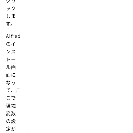
クリ
ック
しま
す。
Alfred
のイ
ンス
トー
ル画
面に
なっ
て、こ
こで
環境
変数
の設
定が