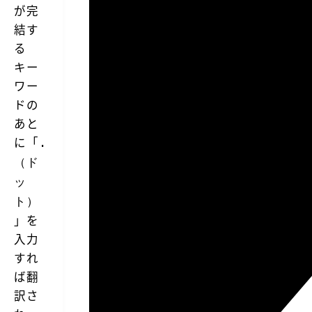
が完
結す
る
キー
ワー
ドの
あと
に「
.
（ド
ッ
ト）
」を
入力
すれ
ば翻
訳さ