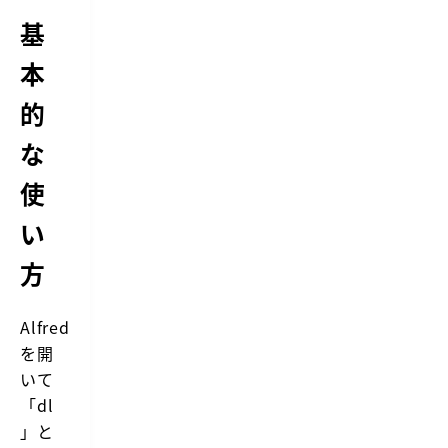
基
本
的
な
使
い
方
Alfred
を開
いて
「dl
」と