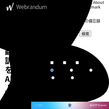
このブログについて
About
ブックマーク
Bookmark
表示設定
Setting
WebDesigner's Memorandum
ウェブデザイナーの備忘録
検索
DeepL
選択してください
翻
カテゴリー
選択してください
タグ
訳
短文
普通
長文
文章量
を
関連度順
更新日順
人気順
ソート
Alfred
作成日順
ランダム
上
で
告知
完