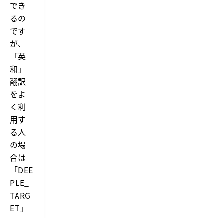
でき
るの
です
が、
「英
和」
翻訳
をよ
く利
用す
る人
の場
合は
「DEE
PLE_
TARG
ET」