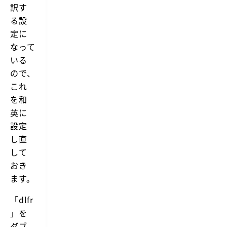
訳す
る設
定に
なって
いる
ので、
これ
を和
英に
設定
し直
して
おき
ます。
「dlfr
」を
ダブ