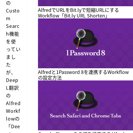
の
AlfredでURLをBit.lyで短縮URLにする
Custo
Workflow「Bit.ly URL Shorten」
m
Searc
h機能
を使
ってい
まし
た
Alfredと1Password 8を連携するWorkflow
が、
の設定方法
Deep
L翻訳
の
Alfred
Workf
lowの
「Dee