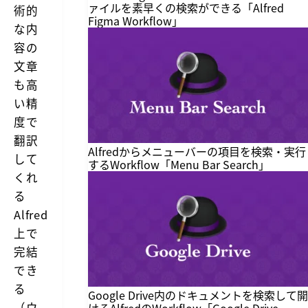
ァイルを素早くの検索ができる「Alfred
術的
Figma Workflow」
な内
容の
文章
も高
い精
度で
翻訳
Alfredからメニューバーの項目を検索・実行
して
するWorkflow「Menu Bar Search」
くれ
る
Alfred
上で
完結
でき
る
Google Drive内のドキュメントを検索して開
（ウ