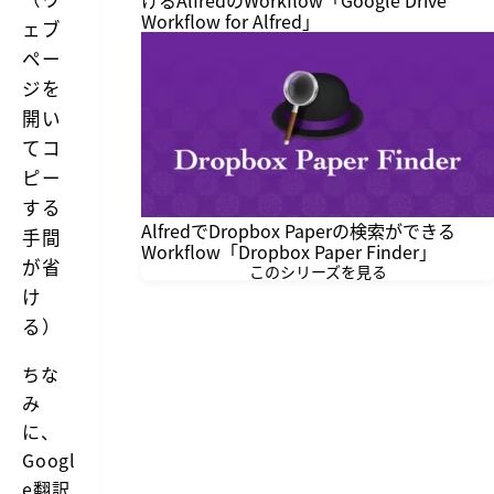
けるAlfredのWorkflow「Google Drive
Workflow for Alfred」
ェブ
ペー
ジを
開い
てコ
ピー
する
AlfredでDropbox Paperの検索ができる
手間
Workflow「Dropbox Paper Finder」
が省
このシリーズを見る
け
る）
ちな
み
に、
Googl
e翻訳