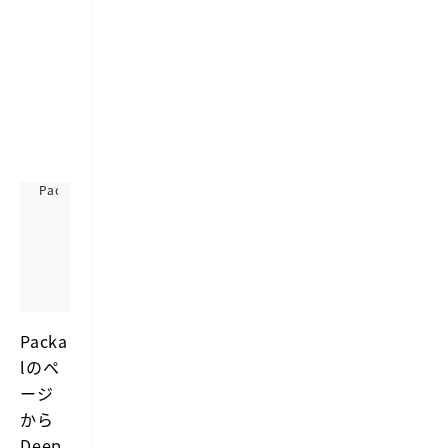
Packal
D
e
https://www.packal.org/workflow/deepl-translate
e
A
p
W
L
o
-
r
T
k
Packa
r
f
l
のペ
a
l
o
n
ージ
w
s
から
f
l
o
Deep
a
r