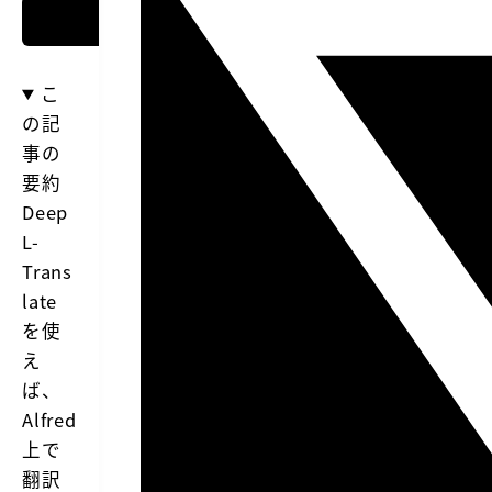
こ
の記
事の
要約
Deep
L-
Trans
late
を使
え
ば、
Alfred
上で
翻訳