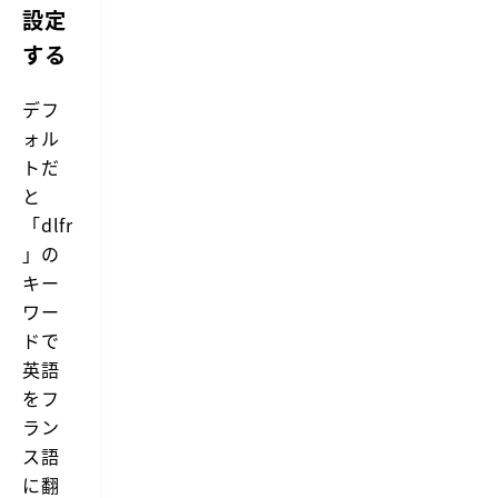
設定
する
デフ
ォル
トだ
と
「dlfr
」の
キー
ワー
ドで
英語
をフ
ラン
ス語
に翻