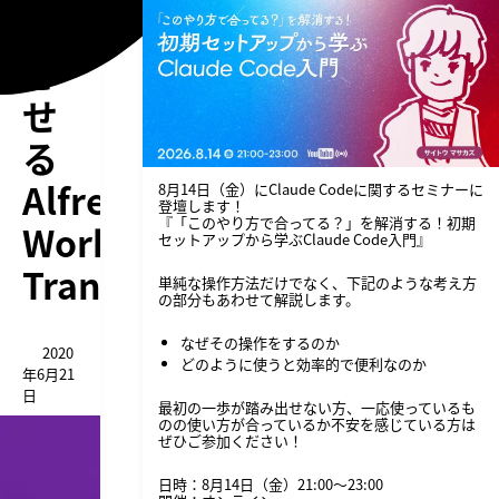
結
さ
せ
る
Alfred
8月14日（金）にClaude Codeに関するセミナーに
登壇します！
『「このやり方で合ってる？」を解消する！初期
Workflow「DeepL-
セットアップから学ぶClaude Code入門』
Translate」
単純な操作方法だけでなく、下記のような考え方
の部分もあわせて解説します。
なぜその操作をするのか
2020
どのように使うと効率的で便利なのか
年6月21
日
最初の一歩が踏み出せない方、一応使っているも
のの使い方が合っているか不安を感じている方は
ぜひご参加ください！
日時：8月14日（金）21:00〜23:00