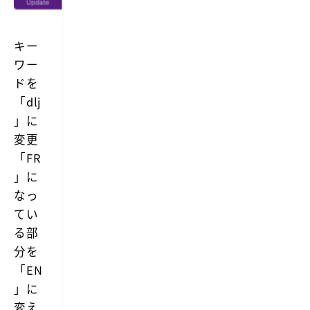
キー
ワー
ドを
「dlj
」に
変更
「FR
」に
なっ
てい
る部
分を
「EN
」に
変え