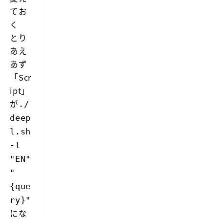
てお
く
とり
あえ
あず
「Scr
ipt」
が
./
deep
l.sh
-l
"EN"
"
{que
ry}"
にな