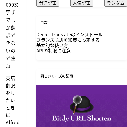
関連記事
人気記事
ランダム
600文
字ま
でし
目次
か翻
DeepL-Translateのインストール
訳で
フランス語訳を和英に設定する
きな
基本的な使い方
いの
APIの制限に注意
で注
意
同じシリーズの記事
英語
翻訳
をし
たい
とき
に
Alfred