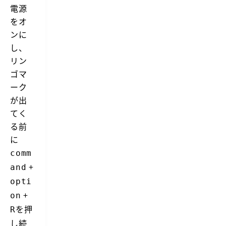
電源
をオ
ンに
し、
リン
ゴマ
ーク
が出
てく
る前
に
comm
+
and
opti
+
on
を押
R
し続