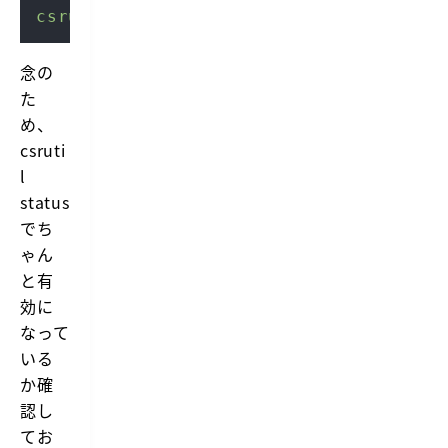
csrutil
 enabl
念の
た
め、
csruti
l
status
でち
ゃん
と有
効に
なって
いる
か確
認し
てお