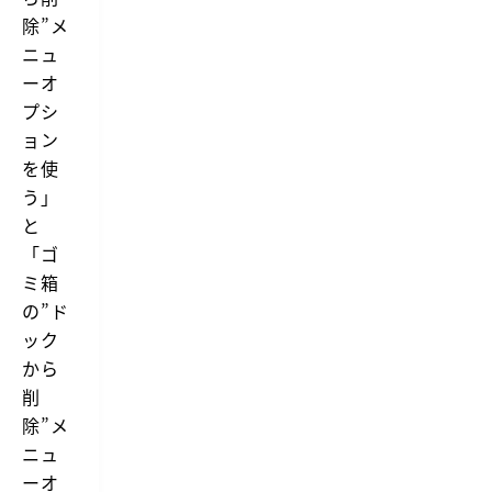
除”メ
ニュ
ーオ
プシ
ョン
を使
う」
と
「ゴ
ミ箱
の”ド
ック
から
削
除”メ
ニュ
ーオ