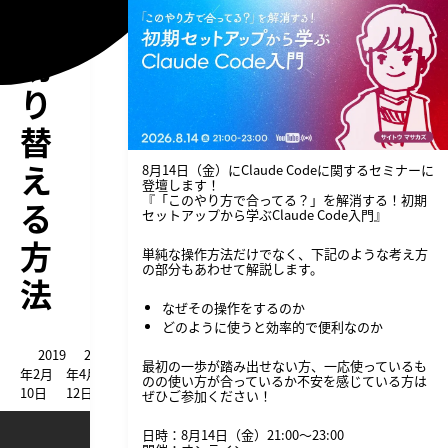
を
切
り
替
え
8月14日（金）にClaude Codeに関するセミナーに
登壇します！
『「このやり方で合ってる？」を解消する！初期
る
セットアップから学ぶClaude Code入門』
方
単純な操作方法だけでなく、下記のような考え方
の部分もあわせて解説します。
法
なぜその操作をするのか
どのように使うと効率的で便利なのか
2019
2020
最初の一歩が踏み出せない方、一応使っているも
年2月
年4月
のの使い方が合っているか不安を感じている方は
10日
12日
ぜひご参加ください！
日時：8月14日（金）21:00〜23:00