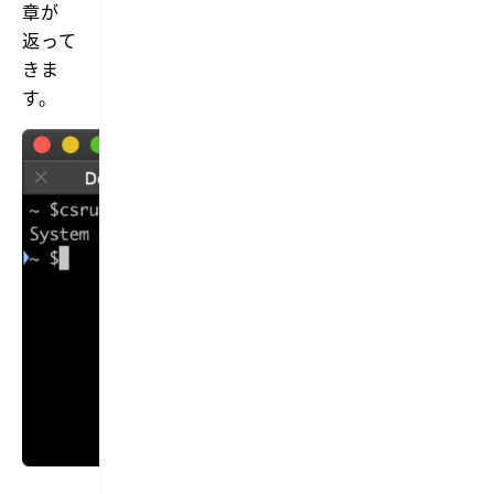
章が
返って
きま
す。