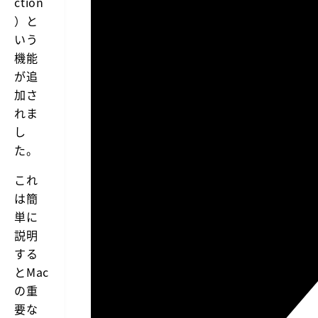
ction
）と
いう
機能
が追
加さ
れま
し
た。
これ
は簡
単に
説明
する
とMac
の重
要な