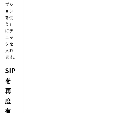
プシ
ョン
を使
う」
にチ
ェッ
クを
入れ
ます。
SIP
を
再
度
有