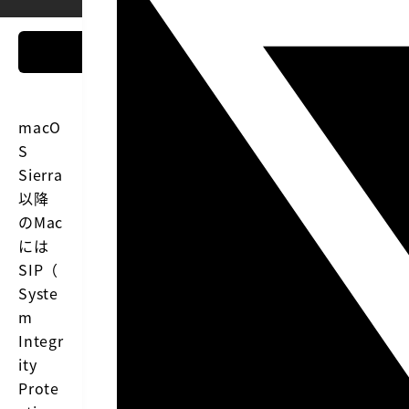
macO
S
Sierra
以降
のMac
には
SIP（
Syste
m
Integr
ity
Prote