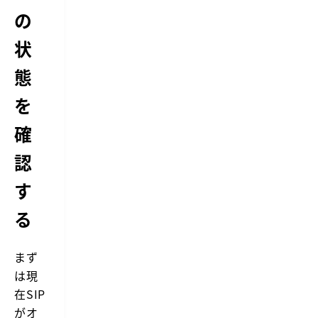
の
状
態
を
確
認
す
る
まず
は現
在SIP
がオ