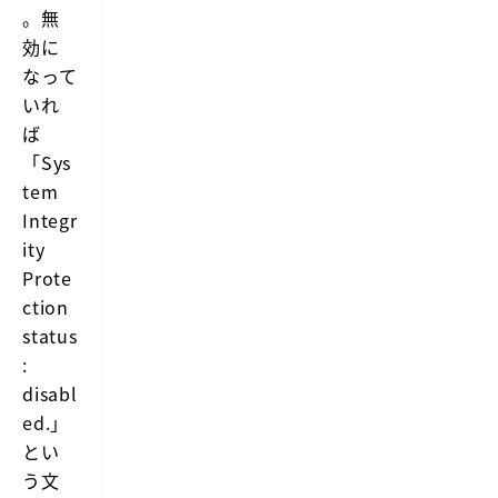
。無
効に
なって
いれ
ば
「Sys
tem
Integr
ity
Prote
ction
status
:
disabl
ed.」
とい
う文