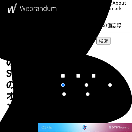
このブログについて
About
ブックマーク
Bookmark
表示設定
Setting
WebDesigner's Memorandum
ウェブデザイナーの備忘録
検索
Mac
選択してください
の
カテゴリー
選択してください
タグ
SIP
短文
普通
長文
文章量
の
関連度順
更新日順
人気順
ソート
オ
作成日順
ランダム
ン・
オ
告知
フ