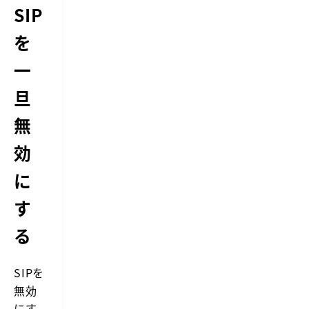
SIP
を
一
旦
無
効
に
す
る
SIPを
無効
にす