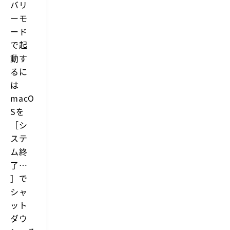
バリ
ーモ
ード
で起
動す
るに
は
macO
Sを
［シ
ステ
ム終
了…
］で
シャ
ット
ダウ