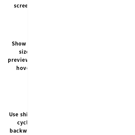
める
ば、
screens
ここはチ
ェックを
入れる
HyperSwitch
ホバーし
Show full
ホバー時に、
てから時
size
ウインドウが
間がかか
previews on
プレビューで
るので、
hover
表示されるよ
使いませ
うになる
ん
+
shift
が
tab
だ
shift
単体押
shift
けで済む
Use shift to
しで、選択ウ
ようにな
cycle
インドウを反
るので、
backwards
対向きに進め
とりあえ