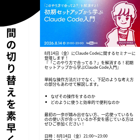
ド
ウ
間
の
切
8月14日（金）にClaude Codeに関するセミナーに
登壇します！
『「このやり方で合ってる？」を解消する！初期
り
セットアップから学ぶClaude Code入門』
替
単純な操作方法だけでなく、下記のような考え方
の部分もあわせて解説します。
え
なぜその操作をするのか
を
どのように使うと効率的で便利なのか
素
最初の一歩が踏み出せない方、一応使っているも
のの使い方が合っているか不安を感じている方は
早
ぜひご参加ください！
く
日時：8月14日（金）21:00〜23:00