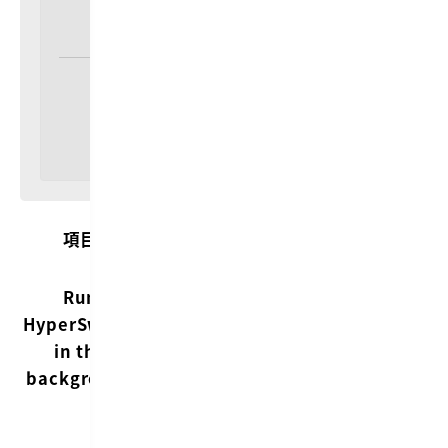
項目
内容
備考
Macにログイ
Run
ンしたタイミ
HyperSwitch
ングで
in the
HyperSwitch
background
が起動するよ
うになる
デフォル