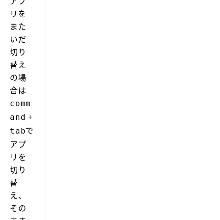
アプ
リを
また
いだ
切り
替え
の場
合は
comm
+
and
で
tab
アプ
リを
切り
替
え、
その