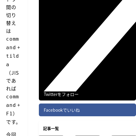
間の
切り
替え
は
comm
+
and
tild
a
（JIS
であ
れば
Twitterをフォロー
comm
+
and
Facebookでいいね
）
F1
です。
記事一覧
今回