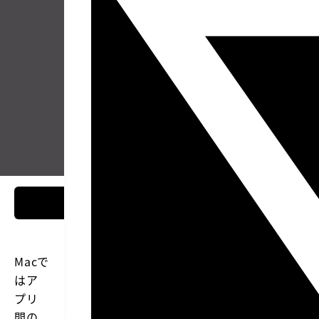
Macで
はア
プリ
間の