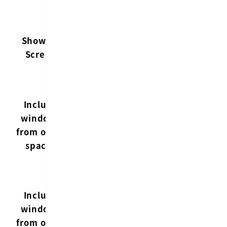
「Screen
including
HyperSwitch
mouse…
Show on
が表示される
（マウス
Screen
画面を設定
のある画
面）」が
オススメ
Include
他のデスクト
windows
ップスペース
from other
のウインドウ
spaces
も含める
デュアル
ディスプ
レイにし
Include
他の画面のウ
ているの
windows
インドウも含
であれ
from other