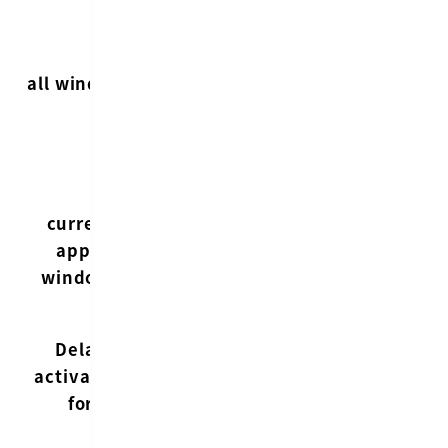
トは
+
option
全てのアプリ
tab
all windows
ウインドウを
正直これ
切り替え
はあまり
使いませ
ん
現在アクティ
current
ブなアプリの
app’s
ウインドウ切
windows
り替え
ホットキーを
Delay
入力してから
0msがオ
activation
HyperSwitch
ススメ
for
が発火するま
での遅延時間