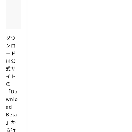
H
y
https://bahoom.com/hyperswitch
p
Y
e
e
r
t
S
a
w
n
ダウ
i
o
ンロ
t
t
h
c
ード
e
h
は
公
r
w
式サ
i
イト
n
d
の
o
w
「Do
s
wnlo
w
i
ad
t
Beta
c
h
」か
e
ら行
r