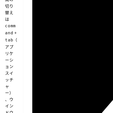
切り
替え
は
comm
+
and
（
tab
アプ
リケ
ーシ
ョン
スイ
ッチ
ャ
ー）
、ウ
イン
ドウ