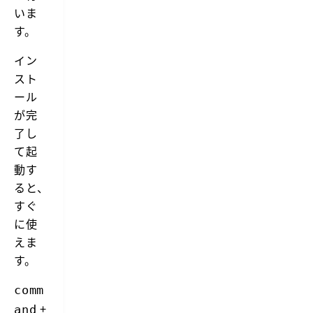
f
いま
o
す。
r
y
o
イン
u
スト
r
M
ール
a
が完
c.
了し
て起
動す
ると、
すぐ
に使
えま
す。
comm
+
and