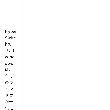
る
ずチェッ
クしてい
ます
Hyper
Switc
hの
「all
wind
ows」
は、
全て
のウ
イン
ドウ
が一
気に