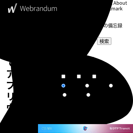
このブログについて
About
ブックマーク
Bookmark
表示設定
Setting
WebDesigner's Memorandum
ウェブデザイナーの備忘録
検索
HyperSwitch
選択してください
で
カテゴリー
選択してください
タグ
ア
短文
普通
長文
文章量
プ
関連度順
更新日順
人気順
ソート
リ・
作成日順
ランダム
ウ
イ
告知
ン