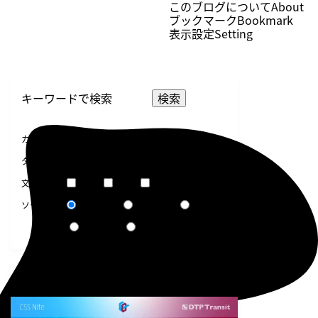
このブログについて
About
ブックマーク
Bookmark
表示設定
Setting
検索
選択してください
カテゴリー
選択してください
タグ
短文
普通
長文
文章量
関連度順
更新日順
人気順
ソート
作成日順
ランダム
告知