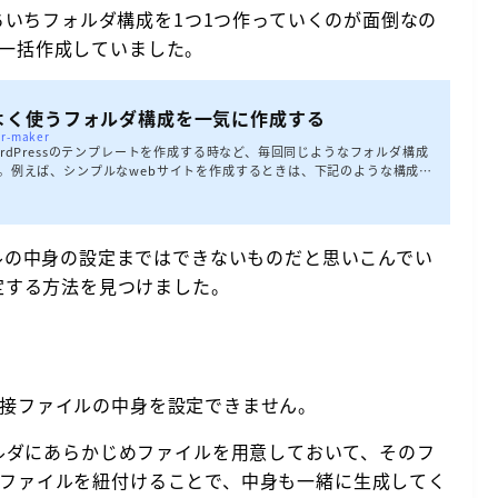
ちいちフォルダ構成を1つ1つ作っていくのが面倒なの
一括作成していました。
akerでよく使うフォルダ構成を一気に作成する
er-maker
rdPressのテンプレートを作成する時など、毎回同じようなフォルダ構成
。例えば、シンプルなwebサイトを作成するときは、下記のような構成の
s css style.css scss style.scss bsae _reset.scss _variab
mon.scss _header.scss _footer.scss _layout.scss page js images in
rを使えば、このような...
ルの中身の設定まではできないものだと思いこんでい
定する方法を見つけました。
面では、直接ファイルの中身を設定できません。
うフォルダにあらかじめファイルを用意しておいて、そのフ
rで作成するファイルを紐付けることで、中身も一緒に生成してく