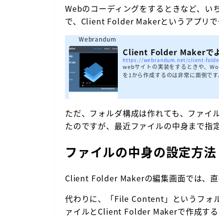
Webのコーディングをするときなど、い
で、
Client Folder Maker
というアプリで
Webrandum
Client Folder M
https://webrandum.net/client-fold
webサイトの実装をするときや、Wo
を1から作成するのは非常に面倒です
フォルダ一式を毎回作成することになります。 asset
les.scss _mixin.scss common _com
dex.htmlClient Folder Make
ただ、フォルダ構成は作れても、ファイ
たのですが、最近ファイルの中身まで指
ファイルの中身の設定方法
Client Folder Makerの編集画
代わりに、「File Content」とい
ァイルとClient Folder Make